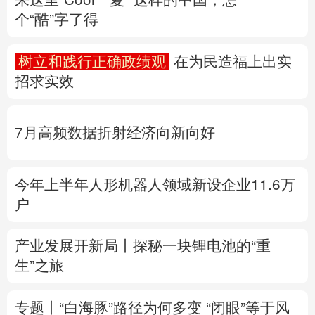
个“酷”字了得
多语种频道
树立和践行正确政绩观
在为民造福上出实
English
Español
Français
عربى
招求实效
Русский язык
日本語
한국어
7月高频数据折射经济向新向好
Deutsch
Português
今年上半年人形机器人领域新设企业11.6万
户
产业发展开新局丨
探秘一块锂电池的“重
生”之旅
专题丨
“白海豚”路径为何多变
“闭眼”等于风