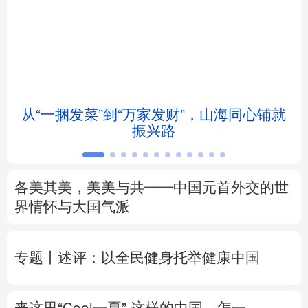
北京
天津
河北
山西
辽宁
吉林
上海
江苏
浙江
安徽
福建
江西
从“一捆发菜”到“万家发财”，山海同心铺就
会
振兴路
山东
河南
湖北
湖南
广东
广西
海南
重庆
各美其美，美美与共——中国元首外交的世
四川
贵州
云南
西藏
界情怀与大国气派
陕西
甘肃
青海
宁夏
专题丨
述评：以全民健身托举健康中国
新疆
内蒙古
黑龙江
来这里“Cool一夏”
这样的中国，怎一