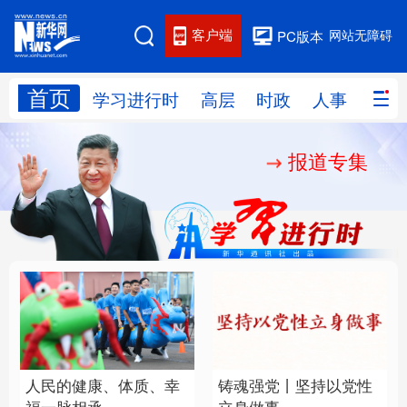
客户端
网站无障碍
PC版本
首页
网站地图
学习进行时
高层
时政
人事
国际
报道专集
学习进行时
高层
时政
人事
国际
财经
网评
港澳
台湾
思客智库
全球连线
教育
科技
科创
量子
体育
文化
书画
健康
军事
人民的健康、体质、幸
铸魂强党丨坚持以党性
访谈
视频
图片
政务