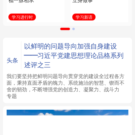
福一脉相承
立身做事
法律
中央文件
金融
汽车
学习进行时
学习新语
食品
人居
信息化
数字经济
学术中国
乡村振兴
银龄
溯源中国
以鲜明的问题导向加强自身建设
——习近平党建思想理论品格系列
城市
旅游
能源
会展
头条
述评之三
彩票
娱乐
时尚
悦读
我们要坚持把鲜明问题导向贯穿党的建设全过程各方
面，秉持直面矛盾的魄力、系统施治的智慧、锲而不
舍的韧劲，不断增强党的创造力、凝聚力、战斗力
公益
一带一路
亚太网
上市公司
专题
文化产业
地方频道