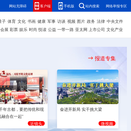
网站无障碍
客户端
手机版
站内搜索
网络举报专区
量子
体育
文化
书画
健康
军事
访谈
视频
图片
政务
法律
中央文件
会展
彩票
娱乐
时尚
悦读
公益
一带一路
亚太网
上市公司
文化产业
报道专集
奋进开新局 实干挑大梁
为千年古都，要把传统和现
机融合在一起”
微视频
近镜头