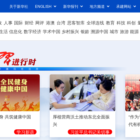
关于新华社
ENGLISH
新华报刊
地方频道
承建网站
政
人事
国际
财经
网评
港澳
台湾
思客智库
全球连线
教育
科技
科创
生活
信息化
数字经济
学术中国
乡村振兴
银龄
溯源中国
城市
旅游
能源
身 共筑健康中国
厚植营商沃土推动东北全面振
“作
兴
代有
学习新语
习近平总书记关切事