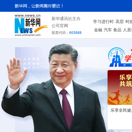
新华通讯社主办
学习进行时
高层
时
公司官网
金融
汽车
食品
人居
股票代码：
603888
乐享全民健