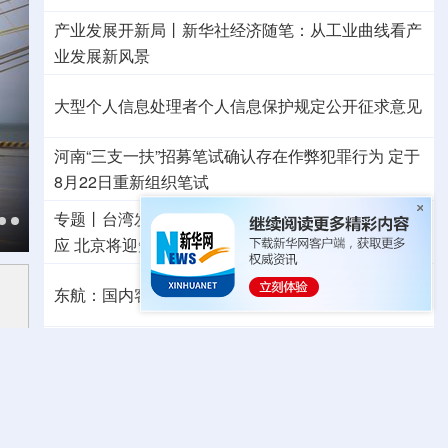
产业发展开新局丨
新华社经济随笔：从工业曲线看产
业发展新风景
大型个人信息处理者个人信息保护规定公开征求意见
河南“三支一扶”招募笔试确认存在作弊犯罪行为
定于
8月22日重新组织笔试
专题丨
台湾发布“白海豚”海上警报
浙江防台风Ⅲ级响
应
北京将迎短时强降水
河北暴雨Ⅳ级应急响应
东航：国内客票提前14天免费退改
外交部发言人就日本主流民意鲜明反核立场等答问
“声动”二十四节气·立秋
哪些地方依然高温持续？