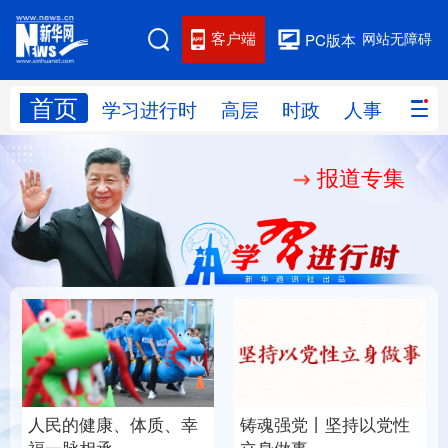
客户端
网站无障碍
PC版本
首页
网站地图
学习进行时
高层
时政
人事
国际
报道专集
学习进行时
高层
时政
人事
国际
财经
网评
港澳
台湾
思客智库
全球连线
教育
科技
科创
量子
体育
文化
书画
健康
军事
人民的健康、体质、幸
铸魂强党丨坚持以党性
访谈
视频
图片
政务