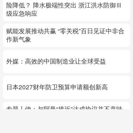
险降低？
降水极端性突出
浙江洪水防御Ⅲ
级应急响应
赋能发展推动共赢 “零关税”百日见证中非合
作新气象
外媒：高效的中国制造业让全球受益
日本2027财年防卫预算申请额创新高
专题丨
伊：与阿曼“接近”达成协议并不意味
重开海峡
美媒：美“爱国者”导弹库存不足
1700枚