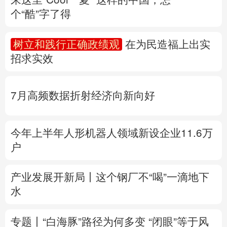
个“酷”字了得
多语种频道
树立和践行正确政绩观
在为民造福上出实
English
Español
Français
عربى
招求实效
Русский язык
日本語
한국어
7月高频数据折射经济向新向好
Deutsch
Português
今年上半年人形机器人领域新设企业11.6万
户
产业发展开新局丨
这个钢厂不“喝”一滴地下
水
专题丨
“白海豚”路径为何多变
“闭眼”等于风