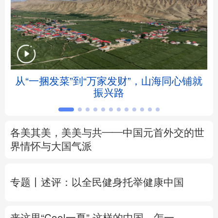
北京
天津
河北
山西
辽宁
吉林
上海
江苏
浙江
安徽
福建
江西
从“一捆发菜”到“万家发财”，山海同心铺就
会
振兴路
山东
河南
湖北
湖南
广东
广西
海南
重庆
各美其美，美美与共——中国元首外交的世
四川
贵州
云南
西藏
界情怀与大国气派
陕西
甘肃
青海
宁夏
专题丨
述评：以全民健身托举健康中国
新疆
内蒙古
黑龙江
来这里“Cool一夏”
这样的中国，怎一