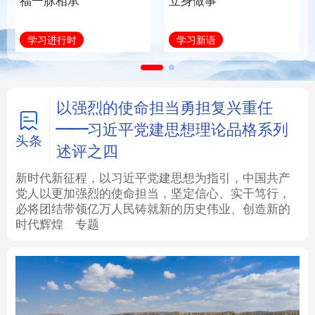
福一脉相承
立身做事
法律
中央文件
金融
汽车
学习进行时
学习新语
食品
人居
信息化
数字经济
学术中国
乡村振兴
银龄
溯源中国
以强烈的使命担当勇担复兴重任
——习近平党建思想理论品格系列
城市
旅游
能源
会展
头条
述评之四
彩票
娱乐
时尚
悦读
新时代新征程，以习近平党建思想为指引，中国共产
党人以更加强烈的使命担当，坚定信心、实干笃行，
必将团结带领亿万人民铸就新的历史伟业、创造新的
公益
一带一路
亚太网
上市公司
时代辉煌
专题
文化产业
地方频道