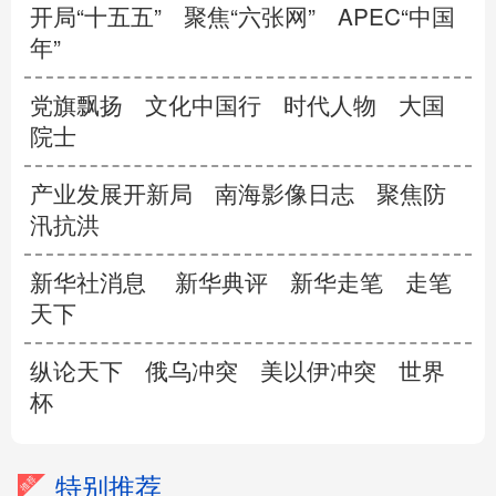
开局“十五五”
聚焦“六张网”
APEC“中国
年”
党旗飘扬
文化中国行
时代人物
大国
院士
产业发展开新局
南海影像日志
聚焦防
汛抗洪
新华社消息
新华典评
新华走笔
走笔
天下
纵论天下
俄乌冲突
美以伊冲突
世界
杯
特别推荐