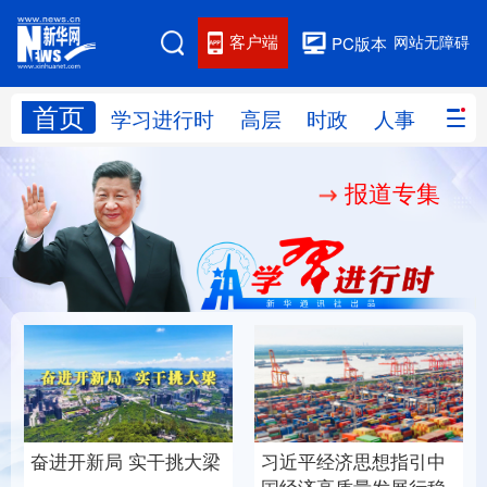
客户端
网站无障碍
PC版本
首页
网站地图
学习进行时
高层
时政
人事
国际
报道专集
学习进行时
高层
时政
人事
国际
财经
网评
港澳
台湾
思客智库
全球连线
教育
科技
科创
量子
体育
文化
书画
健康
军事
铸魂强党丨以党的政治
“作为千年古都，要把传
访谈
视频
图片
政务