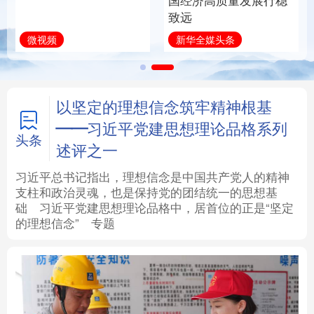
建设为统领加强党的各
统和现代有机融合在一
方面建设
起”
法律
中央文件
金融
汽车
学习新语
近镜头
食品
人居
信息化
数字经济
学术中国
乡村振兴
银龄
溯源中国
以坚定的理想信念筑牢精神根基
——习近平党建思想理论品格系列
城市
旅游
能源
会展
头条
述评之一
彩票
娱乐
时尚
悦读
习近平总书记指出，理想信念是中国共产党人的精神
支柱和政治灵魂，也是保持党的团结统一的思想基
础
习近平
党建思想理论品格中，居首位的正是“坚定
公益
一带一路
亚太网
上市公司
的理想信念”
专题
文化产业
地方频道