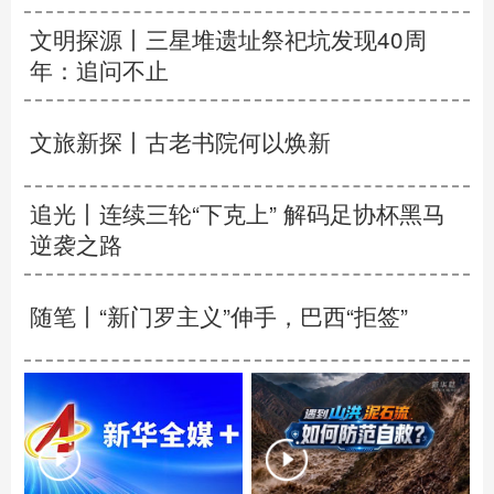
文明探源丨三星堆遗址祭祀坑发现40周
年：追问不止
文旅新探丨古老书院何以焕新
追光丨
连续三轮“下克上” 解码足协杯黑马
逆袭之路
随笔丨“新门罗主义”伸手，巴西“拒签”