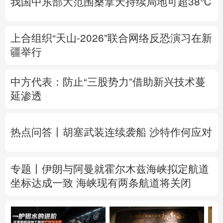
我国中东部大范围桑拿天持续局地可超38℃
上合组织“天山-2026”联合网络反恐演习在新
疆举行
中方代表：防止“三股势力”借助新兴技术蔓
延渗透
热点问答丨胡塞武装连续袭船 沙特作何应对
专题丨
伊朗与阿曼就霍尔木兹海峡拟定航道
坐标达成一致
海峡现有两条航道将关闭