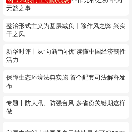
无益之事
多语种频道
整治形式主义为基层减负丨除作风之弊 兴实
English
Español
Français
عربى
干之风
Русский язык
日本語
한국어
新华时评丨从“向新”“向优”读懂中国经济韧性
Deutsch
Português
活力
保障生态环境法典实施 首个配套司法解释发
布
专题丨
防大汛、防强台风 多省份关键期这样
做