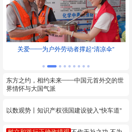
北京
天津
河北
山西
辽宁
吉林
上海
江苏
浙江
安徽
福建
江西
文明探源丨走近牛河梁：与红山文化“对话”
山东
河南
湖北
湖南
广东
广西
海南
重庆
东方之约，相约未来——中国元首外交的世
四川
贵州
云南
西藏
界情怀与大国气派
陕西
甘肃
青海
宁夏
以数观势丨知识产权强国建设驶入“快车道”
新疆
内蒙古
黑龙江
树立和践行正确政绩观
不作无补之功 不为