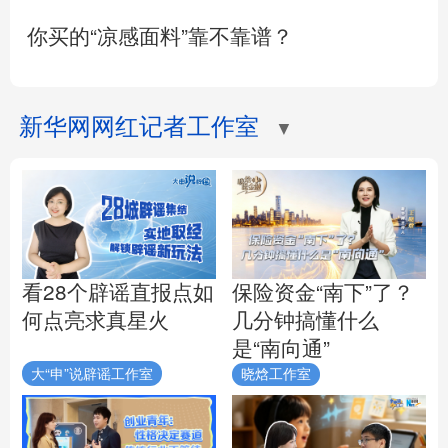
你买的“凉感面料”靠不靠谱？
新华网网红记者工作室
▼
看28个辟谣直报点如
保险资金“南下”了？
何点亮求真星火
几分钟搞懂什么
是“南向通”
大“申”说辟谣工作室
晓焓工作室