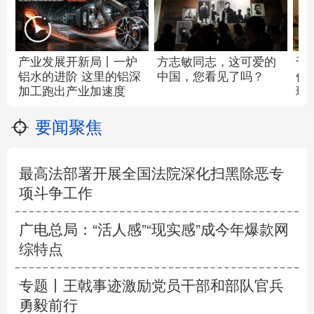
产业发展开新局丨
一炉
方志敏同志，这可爱的
千笔
铝水的进阶 这里的铝深
中国，您看见了吗？
何
加工跑出产业加速度
球
要闻聚焦
最高法部署开展全国法院深化扫黑除恶专
项斗争工作
广电总局：“活人感”“现实感”成今年爆款网
综特点
专题丨
王戟事迹激励党员干部和部队官兵
勇毅前行