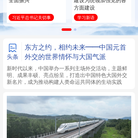
全面振兴
建设为统领加强党的各
方面建设
法律
中央文件
金融
汽车
习近平总书记关切事
学习新语
食品
人居
信息化
数字经济
学术中国
乡村振兴
银龄
溯源中国
东方之约，相约未来——中国元首
外交的世界情怀与大国气派
头条
城市
旅游
能源
会展
新时代以来，中国举办一系列主场外交活动，主题鲜
明、成果丰硕、亮点纷呈，打造出中国特色大国外交
彩票
娱乐
时尚
悦读
新名片，成为推动构建人类命运共同体的生动实践
公益
一带一路
亚太网
上市公司
文化产业
地方频道