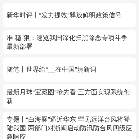
多语种频道
新华时评丨“发力提效”释放鲜明政策信号
English
Español
Français
عربى
准 稳 狠：速览我国深化扫黑除恶专项斗争
Русский язык
日本語
한국어
最新部署
Deutsch
Português
随笔丨世界给“__在中国”填新词
最新月球“宝藏图”抢先看
三方面实现系统创
新
专题丨
“白海豚”逼近华东 罕见远洋台风将登
陆我国
两部门对浙闽启动防汛防台风四级应
急响应