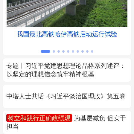
北京
天津
河北
山西
辽宁
吉林
上海
江苏
我国最北高铁哈伊高铁启动运行试验
浙江
安徽
福建
江西
山东
河南
湖北
湖南
专题丨
习近平党建思想理论品格系列述评：
以坚定的理想信念筑牢精神根基
广东
广西
海南
重庆
四川
贵州
云南
西藏
中塔人士共话《习近平谈治国理政》第五卷
陕西
甘肃
青海
宁夏
树立和践行正确政绩观
为基层减负 促实干
新疆
内蒙古
黑龙江
担当