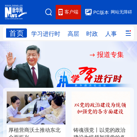
客户端
网站无障碍
PC版本
首页
网站地图
学习进行时
高层
时政
人事
国际
报道专集
学习进行时
高层
时政
人事
国际
财经
网评
港澳
台湾
思客智库
全球连线
教育
科技
科创
量子
体育
文化
书画
健康
军事
厚植营商沃土推动东北
铸魂强党丨以党的政治
访谈
视频
图片
政务