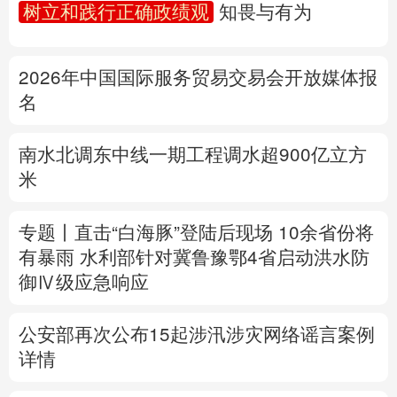
树立和践行正确政绩观
知畏与有为
多语种频道
2026年中国国际服务贸易交易会开放媒体报
English
Español
Français
عربى
名
Русский язык
日本語
한국어
南水北调东中线一期工程调水超900亿立方
Deutsch
Português
米
专题丨
直击“白海豚”登陆后现场
10余省份将
有暴雨
水利部针对冀鲁豫鄂4省启动洪水防
御Ⅳ级应急响应
公安部再次公布15起涉汛涉灾网络谣言案例
详情