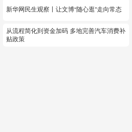
新华网民生观察丨
让文博“随心逛”走向常态
从流程简化到资金加码 多地完善汽车消费补
贴政策
专题丨
美媒：特朗普倾向对伊经济施压而非
军事打击
内塔尼亚胡拒加沙和平计划 以美一唱一和？
乌方想自产“爱国者”拦截弹 美军火商怕被分
蛋糕？