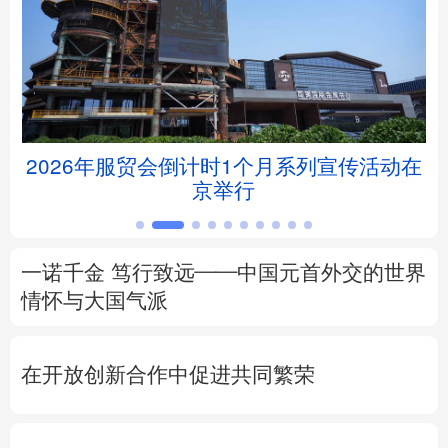
北京
天津
河北
山西
辽宁
吉林
上海
江苏
浙江
安徽
福建
江西
2026年服贸会倒计时1个月系列宣传活动在
京举行
山东
河南
湖北
湖南
广东
广西
海南
重庆
一诺千金 笃行致远——中国元首外交的世界
四川
贵州
云南
西藏
情怀与大国气派
陕西
甘肃
青海
宁夏
在开放创新合作中促进共同繁荣
新疆
内蒙古
黑龙江