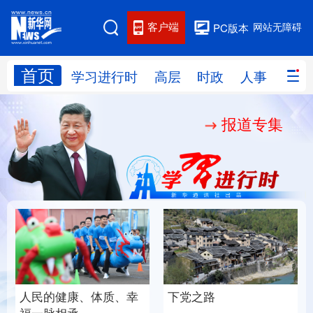
客户端
网站无障碍
PC版本
首页
网站地图
学习进行时
高层
时政
人事
国际
报道专集
学习进行时
高层
时政
人事
国际
财经
网评
港澳
台湾
思客智库
全球连线
教育
科技
科创
量子
体育
文化
书画
健康
军事
人民的健康、体质、幸
下党之路
访谈
视频
图片
政务