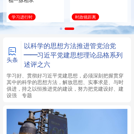
福一脉相承
法律
中央文件
金融
汽车
学习进行时
时政镜距离
食品
人居
信息化
数字经济
学术中国
乡村振兴
银龄
溯源中国
以科学的思想方法推进管党治党
——习近平党建思想理论品格系列
城市
旅游
能源
会展
头条
述评之六
彩票
娱乐
时尚
悦读
学习好、贯彻好习近平党建思想，必须深刻把握贯穿
其中的科学的思想方法，解放思想、实事求是、与时
俱进，持之以恒推进党的建设，努力把党建设好、建
公益
一带一路
亚太网
上市公司
设强
专题
文化产业
地方频道