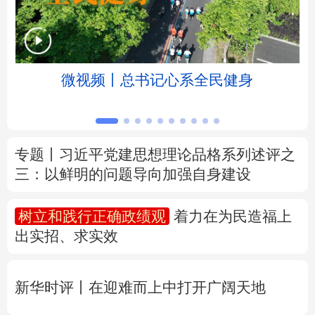
北京
天津
河北
山西
辽宁
吉林
上海
江苏
微视频丨总书记心系全民健身
浙江
安徽
福建
江西
山东
河南
湖北
湖南
专题丨
习近平党建思想理论品格系列述评之
三：以鲜明的问题导向加强自身建设
广东
广西
海南
重庆
四川
贵州
云南
西藏
树立和践行正确政绩观
着力在为民造福上
出实招、求实效
陕西
甘肃
青海
宁夏
新疆
内蒙古
黑龙江
新华时评丨在迎难而上中打开广阔天地