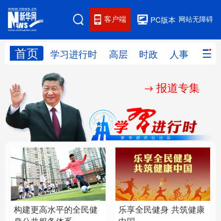
客户端
网站无障碍
PC版本
首页
网站地图
学习进行时
高层
时政
人事
国际
报道专集
学习进行时
高层
时政
人事
国际
财经
网评
港澳
台湾
思客智库
全球连线
教育
科技
科创
量子
体育
文化
书画
健康
军事
构建更高水平的全民健
乐享全民健身 共筑健康
访谈
视频
图片
政务