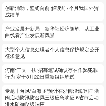
创新涌动，坚韧向前 解读前7个月我国外贸
多语种频道
成绩单
English
Español
Français
عربى
产业发展开新局丨
新华社经济随笔：从工业
Русский язык
日本語
한국어
曲线看产业发展新风景
Deutsch
Português
大型个人信息处理者个人信息保护规定公开
征求意见
河南“三支一扶”招募笔试确认存在作弊犯罪
行为
定于8月22日重新组织笔试
专题丨
台风“白海豚”预计在浙闽沿海登陆
浙
闽启动防汛防台风三级应急响应
6省市启动
洪水防御Ⅳ级响应