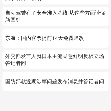
自动驾驶有了安全准入基线 从这些方面读懂
新国标
东航：国内客票提前14天免费退改
外交部发言人就日本主流民意鲜明反核立场
答记者问
国防部就近期涉军问题发布消息并答记者问
直击甘浙特高压长江大
时代人物丨
找到李杨的
活
跨越 高温下见证中国电
时候，南郑雨过天晴
人
网基建力量
用