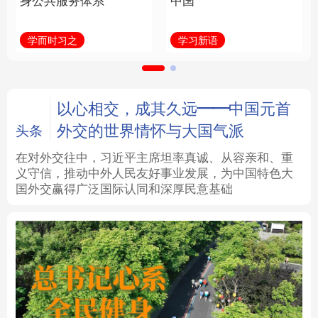
身公共服务体系
中国
法律
中央文件
金融
汽车
学而时习之
学习新语
食品
人居
信息化
数字经济
学术中国
乡村振兴
银龄
溯源中国
以心相交，成其久远——中国元首
外交的世界情怀与大国气派
头条
城市
旅游
能源
会展
在对外交往中，习近平主席坦率真诚、从容亲和、重
义守信，推动中外人民友好事业发展，为中国特色大
彩票
娱乐
时尚
悦读
国外交赢得广泛国际认同和深厚民意基础
公益
一带一路
亚太网
上市公司
文化产业
地方频道