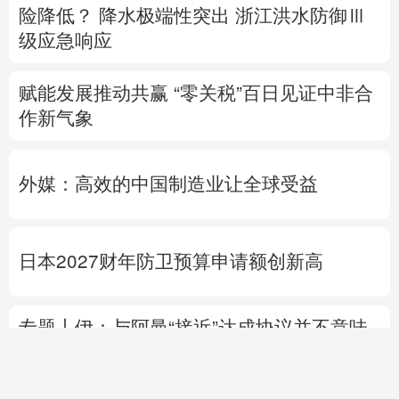
险降低？
降水极端性突出
浙江洪水防御Ⅲ
级应急响应
赋能发展推动共赢 “零关税”百日见证中非合
作新气象
外媒：高效的中国制造业让全球受益
日本2027财年防卫预算申请额创新高
专题丨
伊：与阿曼“接近”达成协议并不意味
重开海峡
战事打不下去了？
美军高层正寻
求“退出路径”