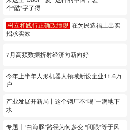
个“酷”字了得
多语种频道
树立和践行正确政绩观
在为民造福上出实
English
Español
Français
عربى
招求实效
Русский язык
日本語
한국어
7月高频数据折射经济向新向好
Deutsch
Português
今年上半年人形机器人领域新设企业11.6万
户
产业发展开新局丨
这个钢厂不“喝”一滴地下
水
专题丨
“白海豚”路径为何多变
“闭眼”等于风