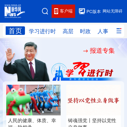
客户端
网站无障碍
PC版本
首页
网站地图
学习进行时
高层
时政
人事
国际
报道专集
学习进行时
高层
时政
人事
国际
财经
网评
港澳
台湾
思客智库
全球连线
教育
科技
科创
量子
体育
文化
书画
健康
军事
人民的健康、体质、幸
铸魂强党丨坚持以党性
访谈
视频
图片
政务