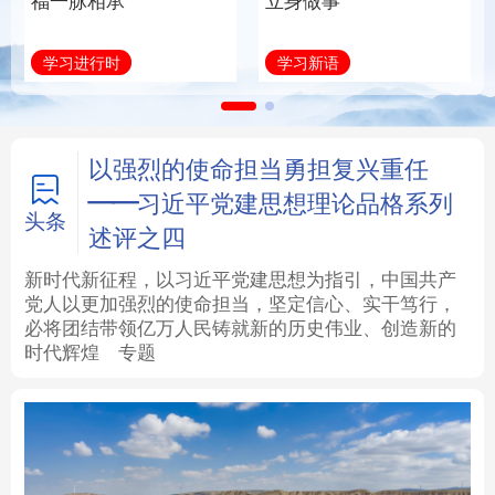
福一脉相承
立身做事
法律
中央文件
金融
汽车
学习进行时
学习新语
食品
人居
信息化
数字经济
学术中国
乡村振兴
银龄
溯源中国
以强烈的使命担当勇担复兴重任
——习近平党建思想理论品格系列
城市
旅游
能源
会展
头条
述评之四
彩票
娱乐
时尚
悦读
新时代新征程，以习近平党建思想为指引，中国共产
党人以更加强烈的使命担当，坚定信心、实干笃行，
必将团结带领亿万人民铸就新的历史伟业、创造新的
公益
一带一路
亚太网
上市公司
时代辉煌
专题
文化产业
地方频道