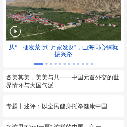
北京
天津
河北
山西
辽宁
吉林
上海
江苏
浙江
安徽
福建
江西
从“一捆发菜”到“万家发财”，山海同心铺就
会
振兴路
山东
河南
湖北
湖南
广东
广西
海南
重庆
各美其美，美美与共——中国元首外交的世
四川
贵州
云南
西藏
界情怀与大国气派
陕西
甘肃
青海
宁夏
专题丨
述评：以全民健身托举健康中国
新疆
内蒙古
黑龙江
来这里“Cool一夏”
这样的中国，怎一