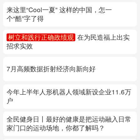
招求实效
多语种频道
English
Español
Français
عربى
7月高频数据折射经济向新向好
Русский язык
日本語
한국어
今年上半年人形机器人领域新设企业11.6万
Deutsch
Português
户
全民健身日丨
最好的健康是把运动融入日常
家门口的运动场地，你都了解吗？
专题丨
“白海豚”与“巴威”相比如何？
国家防
总、应急管理部启动响应
水利部部署防御工
作
多地积极应对