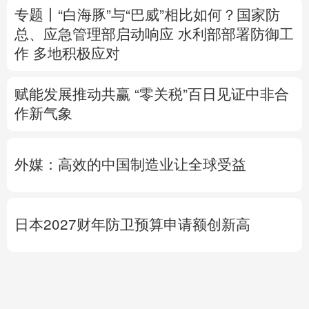
赋能发展推动共赢 “零关税”百日见证中非合
作新气象
外媒：高效的中国制造业让全球受益
日本2027财年防卫预算申请额创新高
专题丨
伊朗战事打不下去了？美军参联会主
席力主“翻篇”
美财长：霍尔木兹海峡将变
得“不再重要”
美媒：马斯克拒绝让乌克兰用“星链”打击俄
境内目标