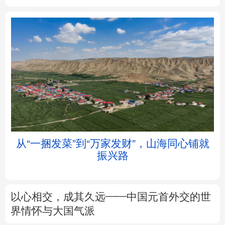
北京
天津
河北
山西
辽宁
吉林
上海
江苏
浙江
安徽
福建
江西
从“一捆发菜”到“万家发财”，山海同心铺就
振兴路
山东
河南
湖北
湖南
广东
广西
海南
重庆
以心相交，成其久远——中国元首外交的世
四川
贵州
云南
西藏
界情怀与大国气派
陕西
甘肃
青海
宁夏
来这里“Cool一夏”
这样的中国，怎一
个“酷”字了得
新疆
内蒙古
黑龙江
树立和践行正确政绩观
在为民造福上出实