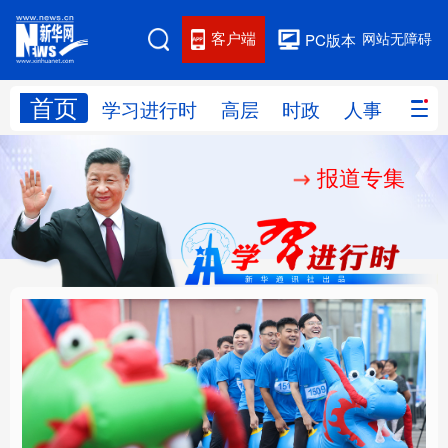
客户端
网站无障碍
PC版本
首页
网站地图
学习进行时
高层
时政
人事
国际
报道专集
学习进行时
高层
时政
人事
国际
财经
网评
港澳
台湾
思客智库
全球连线
教育
科技
科创
量子
体育
文化
书画
健康
军事
人民的健康、体质、幸
铸魂强党丨坚持以党性
访谈
视频
图片
政务