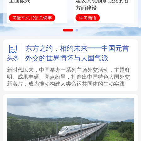
全面振兴
建设为统领加强党的各
方面建设
法律
中央文件
金融
汽车
习近平总书记关切事
学习新语
食品
人居
信息化
数字经济
学术中国
乡村振兴
银龄
溯源中国
东方之约，相约未来——中国元首
外交的世界情怀与大国气派
头条
城市
旅游
能源
会展
新时代以来，中国举办一系列主场外交活动，主题鲜
明、成果丰硕、亮点纷呈，打造出中国特色大国外交
彩票
娱乐
时尚
悦读
新名片，成为推动构建人类命运共同体的生动实践
公益
一带一路
亚太网
上市公司
文化产业
地方频道