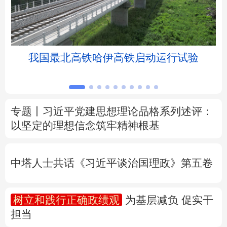
北京
天津
河北
山西
辽宁
吉林
上海
江苏
我国最北高铁哈伊高铁启动运行试验
浙江
安徽
福建
江西
山东
河南
湖北
湖南
专题丨
习近平党建思想理论品格系列述评：
以坚定的理想信念筑牢精神根基
广东
广西
海南
重庆
四川
贵州
云南
西藏
中塔人士共话《习近平谈治国理政》第五卷
陕西
甘肃
青海
宁夏
树立和践行正确政绩观
为基层减负 促实干
新疆
内蒙古
黑龙江
担当