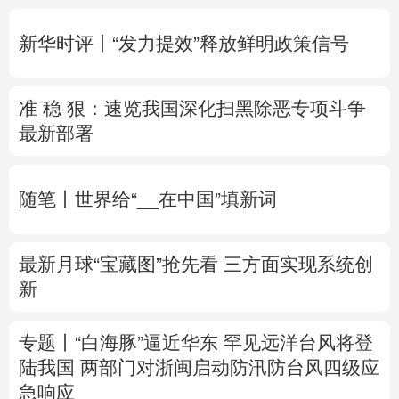
多语种频道
新华时评丨“发力提效”释放鲜明政策信号
English
Español
Français
عربى
准 稳 狠：速览我国深化扫黑除恶专项斗争
Русский язык
日本語
한국어
最新部署
Deutsch
Português
随笔丨世界给“__在中国”填新词
最新月球“宝藏图”抢先看
三方面实现系统创
新
专题丨
“白海豚”逼近华东 罕见远洋台风将登
陆我国
两部门对浙闽启动防汛防台风四级应
急响应