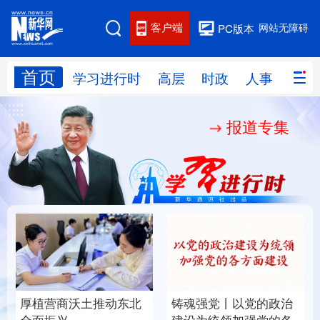
客户端
网站无障碍
PC版本
首页
网站地图
学习进行时
高层
时政
人事
国际
报道专集
学习进行时
高层
时政
人事
国际
财经
网评
港澳
台湾
思客智库
全球连线
教育
科技
科创
量子
体育
文化
书画
健康
军事
厚植营商沃土推动东北
铸魂强党丨以党的政治
访谈
视频
图片
政务