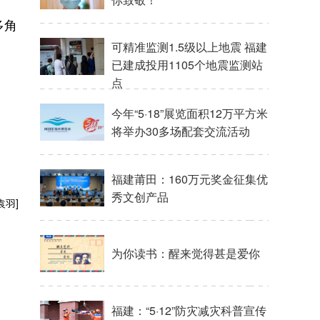
多角
可精准监测1.5级以上地震 福建
已建成投用1105个地震监测站
点
今年“5·18”展览面积12万平方米
将举办30多场配套交流活动
福建莆田：160万元奖金征集优
秀文创产品
袁羽]
为你读书：醒来觉得甚是爱你
福建：“5·12”防灾减灾科普宣传