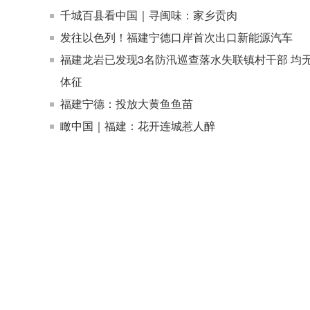
千城百县看中国｜寻闽味：家乡贡肉
发往以色列！福建宁德口岸首次出口新能源汽车
福建龙岩已发现3名防汛巡查落水失联镇村干部 均
体征
福建宁德：投放大黄鱼鱼苗
瞰中国｜福建：花开连城惹人醉