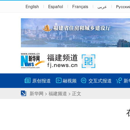
English
Español
Français
عربى
Русски
原创报道
融视频
交互式报道
新
新华网
>
福建频道
> 正文