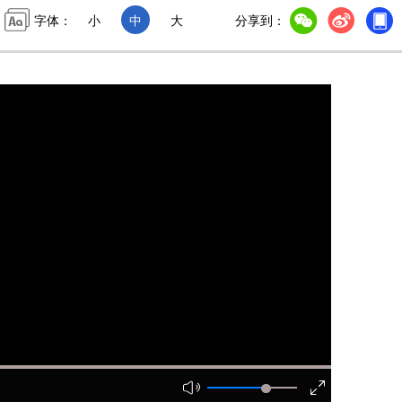
字体：
小
中
大
分享到：