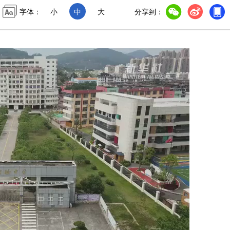
字体：
小
中
大
分享到：