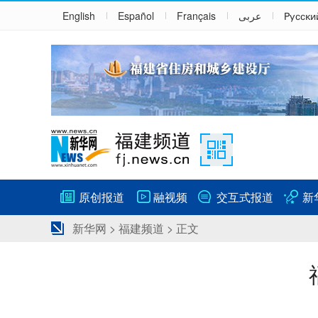
English
Español
Français
عربى
Русски
原创报道
融视频
交互式报道
新
新华网
>
福建频道
> 正文