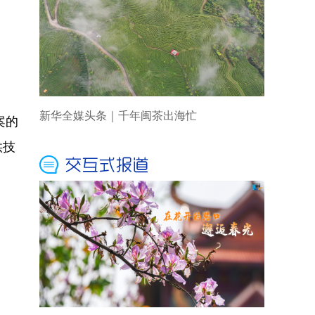
新华全媒头条｜千年闽茶出海忙
案的
供技