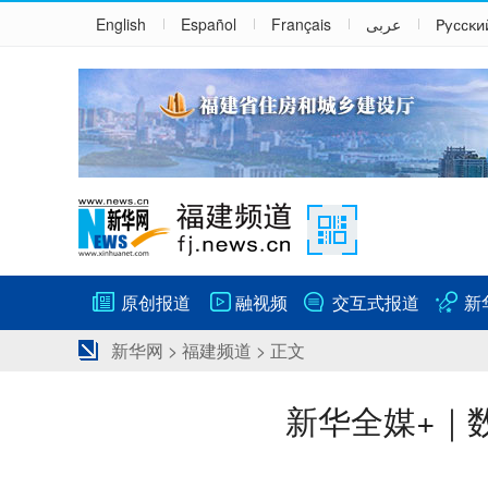
English
Español
Français
عربى
Русски
原创报道
融视频
交互式报道
新
新华网
>
福建频道
> 正文
新华全媒+｜