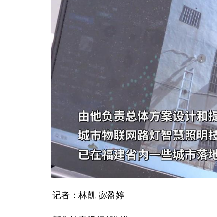
记者：林凯 宓盈婷