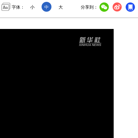
字体：
小
中
大
分享到：