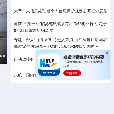
大型个人信息处理者个人信息保护规定公开征求意见
河南“三支一扶”招募笔试确认存在作弊犯罪行为
定于
8月22日重新组织笔试
专题丨
台风“白海豚”即将进入东海
浙江福建启动国家
地质灾害四级响应
6省市启动洪水防御Ⅳ级响应
自动驾驶有了安全准入基线 从这些方面读懂新国标
东航：国内客票提前14天免费退改
外交部发言人就日本主流民意鲜明反核立场答记者问
国防部：中国军队坚决反制任何闹海挑衅图谋