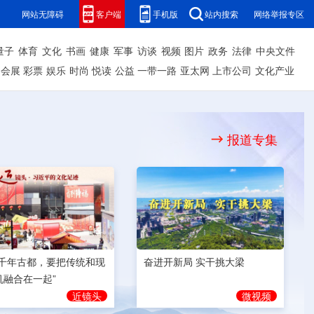
网站无障碍
客户端
手机版
站内搜索
网络举报专区
量子
体育
文化
书画
健康
军事
访谈
视频
图片
政务
法律
中央文件
会展
彩票
娱乐
时尚
悦读
公益
一带一路
亚太网
上市公司
文化产业
报道专集
奋进开新局 实干挑大梁
为千年古都，要把传统和现
机融合在一起”
微视频
近镜头