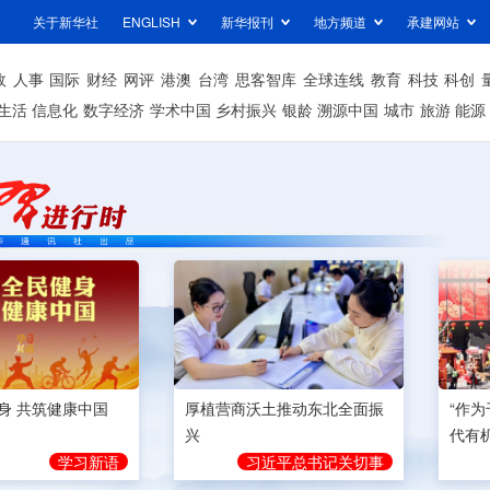
关于新华社
ENGLISH
新华报刊
地方频道
承建网站
政
人事
国际
财经
网评
港澳
台湾
思客智库
全球连线
教育
科技
科创
生活
信息化
数字经济
学术中国
乡村振兴
银龄
溯源中国
城市
旅游
能源
身 共筑健康中国
厚植营商沃土推动东北全面振
“作
兴
代有
学习新语
习近平总书记关切事