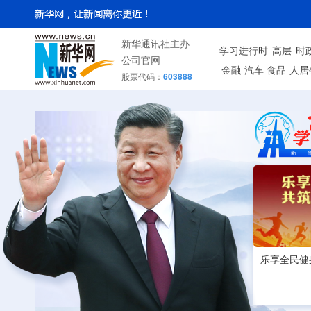
新华通讯社主办
学习进行时
高层
时
公司官网
金融
汽车
食品
人居
股票代码：
603888
乐享全民健