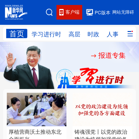
客户端
网站无障碍
PC版本
首页
网站地图
学习进行时
高层
时政
人事
国际
报道专集
学习进行时
高层
时政
人事
国际
财经
网评
港澳
台湾
思客智库
全球连线
教育
科技
科创
量子
体育
文化
书画
健康
军事
厚植营商沃土推动东北
铸魂强党丨以党的政治
访谈
视频
图片
政务