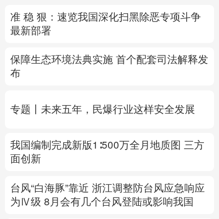
准 稳 狠：速览我国深化扫黑除恶专项斗争
多语种频道
最新部署
English
Español
Français
عربى
保障生态环境法典实施 首个配套司法解释发
Русский язык
日本語
한국어
布
Deutsch
Português
专题丨
未来五年，民爆行业这样安全发展
我国编制完成新版1∶500万全月地质图 三方
面创新
台风“白海豚”靠近 浙江调整防台风应急响应
为Ⅳ级
8月
会有几个台风登陆或影响我国