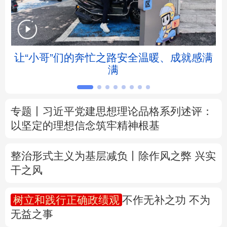
北京
天津
河北
山西
辽宁
吉林
上海
江苏
让“小哥”们的奔忙之路安全温暖、成就感满
满
浙江
安徽
福建
江西
山东
河南
湖北
湖南
专题丨
习近平党建思想理论品格系列述评：
以坚定的理想信念筑牢精神根基
广东
广西
海南
重庆
四川
贵州
云南
西藏
整治形式主义为基层减负丨除作风之弊 兴实
干之风
陕西
甘肃
青海
宁夏
树立和践行正确政绩观
不作无补之功 不为
新疆
内蒙古
黑龙江
无益之事