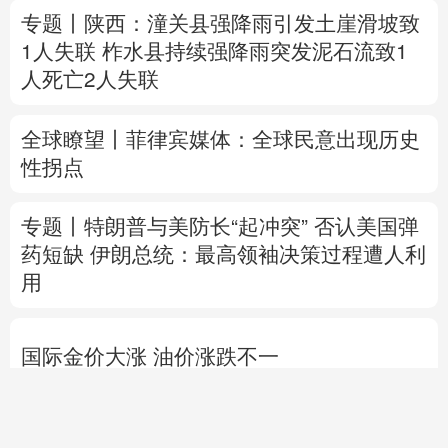
专题丨
陕西：潼关县强降雨引发土崖滑坡致
1人失联
柞水县持续强降雨突发泥石流致1
人死亡2人失联
全球瞭望丨菲律宾媒体：全球民意出现历史
性拐点
专题丨
特朗普与美防长“起冲突”
否认美国弹
药短缺
伊朗总统：最高领袖决策过程遭人利
用
国际金价大涨 油价涨跌不一