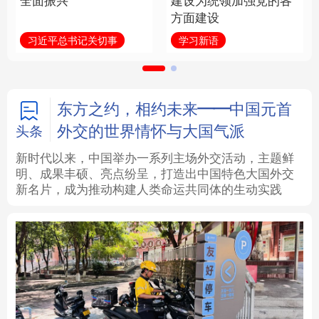
全面振兴
建设为统领加强党的各
方面建设
法律
中央文件
金融
汽车
习近平总书记关切事
学习新语
食品
人居
信息化
数字经济
学术中国
乡村振兴
银龄
溯源中国
东方之约，相约未来——中国元首
外交的世界情怀与大国气派
头条
城市
旅游
能源
会展
新时代以来，中国举办一系列主场外交活动，主题鲜
明、成果丰硕、亮点纷呈，打造出中国特色大国外交
彩票
娱乐
时尚
悦读
新名片，成为推动构建人类命运共同体的生动实践
公益
一带一路
亚太网
上市公司
文化产业
地方频道