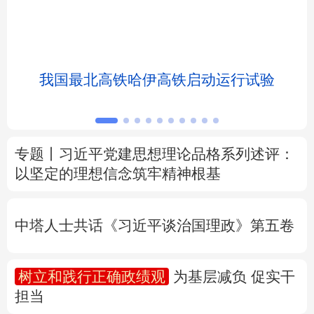
北京
天津
河北
山西
辽宁
吉林
上海
江苏
我国最北高铁哈伊高铁启动运行试验
浙江
安徽
福建
江西
山东
河南
湖北
湖南
专题丨
习近平党建思想理论品格系列述评：
以坚定的理想信念筑牢精神根基
广东
广西
海南
重庆
四川
贵州
云南
西藏
中塔人士共话《习近平谈治国理政》第五卷
陕西
甘肃
青海
宁夏
树立和践行正确政绩观
为基层减负 促实干
新疆
内蒙古
黑龙江
担当