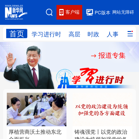
客户端
网站无障碍
PC版本
首页
网站地图
学习进行时
高层
时政
人事
国际
报道专集
学习进行时
高层
时政
人事
国际
财经
网评
港澳
台湾
思客智库
全球连线
教育
科技
科创
量子
体育
文化
书画
健康
军事
厚植营商沃土推动东北
铸魂强党丨以党的政治
访谈
视频
图片
政务