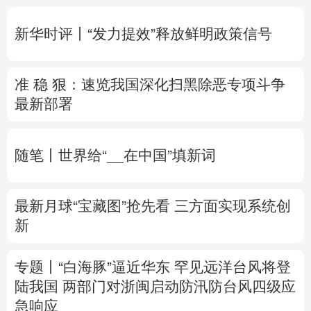
多语种频道
新华时评丨“发力提效”释放鲜明政策信号
English
Español
Français
عربى
准 稳 狠：速览我国深化扫黑除恶专项斗争
Русский язык
日本語
한국어
最新部署
Deutsch
Português
随笔丨世界给“__在中国”填新词
最新月球“宝藏图”抢先看
三方面实现系统创
新
专题丨
“白海豚”逼近华东 罕见远洋台风将登
陆我国
两部门对浙闽启动防汛防台风四级应
急响应