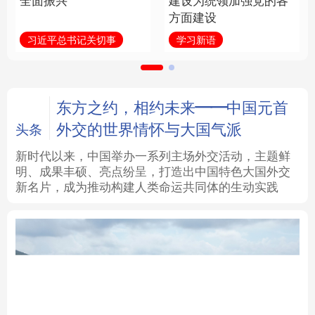
全面振兴
建设为统领加强党的各
方面建设
法律
中央文件
金融
汽车
习近平总书记关切事
学习新语
食品
人居
信息化
数字经济
学术中国
乡村振兴
银龄
溯源中国
东方之约，相约未来——中国元首
外交的世界情怀与大国气派
头条
城市
旅游
能源
会展
新时代以来，中国举办一系列主场外交活动，主题鲜
明、成果丰硕、亮点纷呈，打造出中国特色大国外交
彩票
娱乐
时尚
悦读
新名片，成为推动构建人类命运共同体的生动实践
公益
一带一路
亚太网
上市公司
文化产业
地方频道