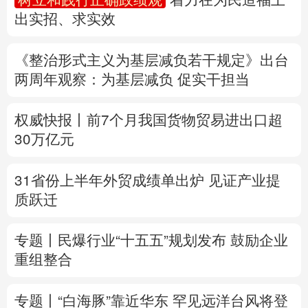
出实招、求实效
多语种频道
《整治形式主义为基层减负若干规定》出台
English
Español
Français
عربى
两周年
观察
：为基层减负 促实干担当
Русский язык
日本語
한국어
权威快报丨前7个月我国货物贸易进出口超
Deutsch
Português
30万亿元
31省份上半年外贸成绩单出炉 见证产业提
质跃迁
专题丨
民爆行业“十五五”规划发布 鼓励企业
重组整合
专题丨
“白海豚”靠近华东
罕见远洋台风将登