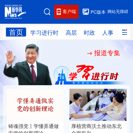
客户端
网站无障碍
PC版本
首页
网站地图
学习进行时
高层
时政
人事
国际
报道专集
学习进行时
高层
时政
人事
国际
财经
网评
港澳
台湾
思客智库
全球连线
教育
科技
科创
量子
体育
文化
书画
健康
军事
铸魂强党丨学懂弄通做
厚植营商沃土推动东北
访谈
视频
图片
政务