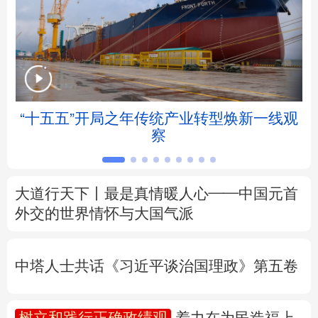
北京
天津
河北
山西
辽宁
吉林
上海
江苏
浙江
安徽
福建
江西
“十五五”开局之年传统产业转型焕新一线观
察
山东
河南
湖北
湖南
广东
广西
海南
重庆
大道行天下丨最是真情暖人心——中国元首
四川
贵州
云南
西藏
外交的
世界
情怀与大国气派
陕西
甘肃
青海
宁夏
中塔人士共话《习近平谈治国理政》第五卷
新疆
内蒙古
黑龙江
树立和践行正确政绩观
着力在为民造福上