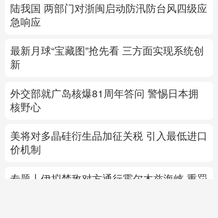
陆我国
两部门对浙闽启动防汛防台风四级应
急响应
最新月球“宝藏图”抢先看
三方面实现系统创
新
外交部就广岛核爆81周年答问
警惕日本拥
核野心
美将对多晶硅衍生品加征关税 引入最低进口
价机制
专题丨
伊拟禁敌对方通行霍尔木兹海峡 重罚
违规者
伊媒：格什姆岛附近爆炸声系打
击“敌对目标”所致