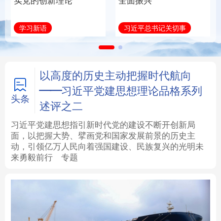
实党的创新理论
全面振兴
法律
中央文件
金融
汽车
学习新语
习近平总书记关切事
食品
人居
信息化
数字经济
学术中国
乡村振兴
银龄
溯源中国
以高度的历史主动把握时代航向
——习近平党建思想理论品格系列
城市
旅游
能源
会展
头条
述评之二
彩票
娱乐
时尚
悦读
习近平党建思想指引新时代党的建设不断开创新局
面，以把握大势、擘画党和国家发展前景的历史主
动，引领亿万人民向着强国建设、民族复兴的光明未
公益
一带一路
亚太网
上市公司
来勇毅前行
专题
文化产业
地方频道