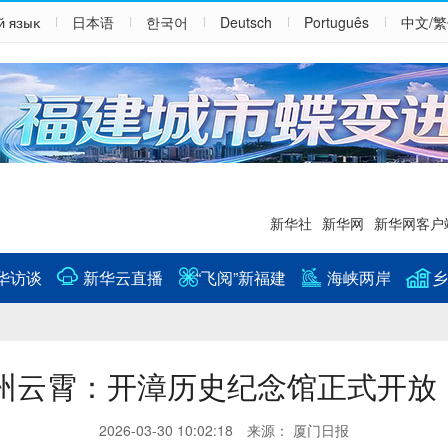
й язык
日本语
한국어
Deutsch
Português
中文/
新华社
新华网
新华网客户
华访谈
新华云直播
“飞阅”新福建
海峡两岸
乡
州云霄：开漳历史纪念馆正式开放
2026-03-30 10:02:18 来源： 厦门日报