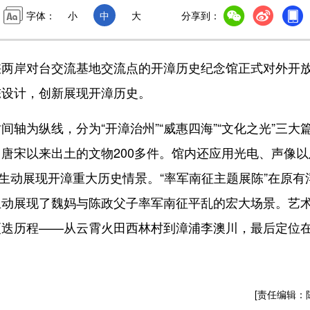
字体：
小
中
大
分享到：
岸对台交流基地交流点的开漳历史纪念馆正式对外开
陈设计，创新展现开漳历史。
为纵线，分为“开漳治州”“威惠四海”“文化之光”三大
唐宋以来出土的文物200多件。馆内还应用光电、声像以
生动展现开漳重大历史情景。“率军南征主题展陈”在原有
生动展现了魏妈与陈政父子率军南征平乱的宏大场景。艺
更迭历程——从云霄火田西林村到漳浦李澳川，最后定位
[责任编辑：