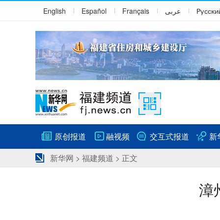
English
Español
Français
عربى
Русски
原创报道
融视频
交互式报道
新
新华网
>
福建频道
> 正文
漳