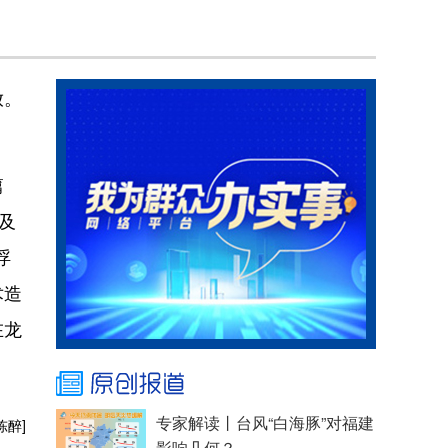
放。
篇
及
浮
术造
在龙
陈醉]