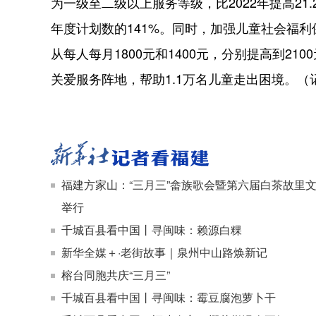
为一级至二级以上服务等级，比2022年提高21
年度计划数的141%。同时，加强儿童社会福
从每人每月1800元和1400元，分别提高到210
关爱服务阵地，帮助1.1万名儿童走出困境。（
福建方家山：“三月三”畲族歌会暨第六届白茶故里
举行
千城百县看中国丨寻闽味：赖源白粿
新华全媒＋·老街故事｜泉州中山路焕新记
榕台同胞共庆“三月三”
千城百县看中国丨寻闽味：霉豆腐泡萝卜干