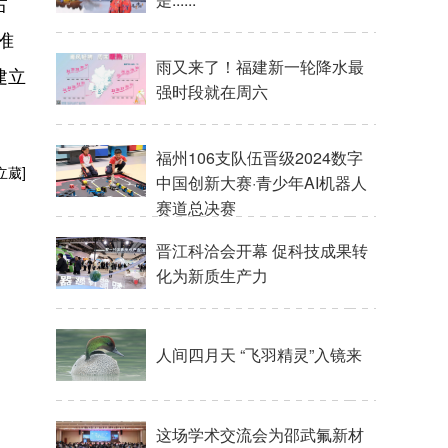
占
准
雨又来了！福建新一轮降水最
建立
强时段就在周六
福州106支队伍晋级2024数字
立葳]
中国创新大赛·青少年AI机器人
赛道总决赛
晋江科洽会开幕 促科技成果转
化为新质生产力
人间四月天 “飞羽精灵”入镜来
这场学术交流会为邵武氟新材