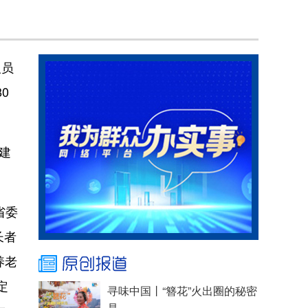
人员
0
建
省委
长者
养老
定
寻味中国丨“簪花”火出圈的秘密
是......