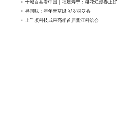
千城百县看中国｜福建寿宁：樱花烂漫春正好
寻闽味：年年青草绿 岁岁粿泛香
上千项科技成果亮相首届晋江科洽会