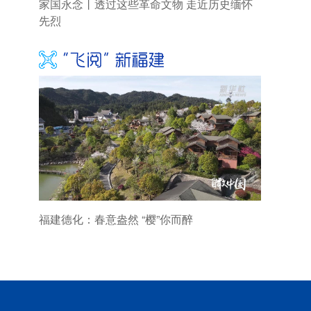
家国永念丨透过这些革命文物 走近历史缅怀
先烈
福建德化：春意盎然 “樱”你而醉