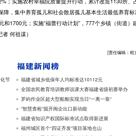
.2%；实施农村幸福院质量提升行动，累计改造1130所、
利保障，集中养育孤儿和社会散居孤儿基本生活最低养育标
0元和1700元；实施“福蕾行动计划”，777个乡镇（街道）
记者 何祖谋）
[责任编辑：程
文化节
福建省城乡低保年人均标准达10112元
全国农民教育培训教师说课大赛福建省级初赛举办
罗屿作业区超大型船舶实现当日“一离一靠”
​“智慧查检”掘开闽企出口新动能
福建省知识产权国际标准试点取得新进展
福州城区首个“四证齐发”项目落地仓山