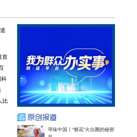
赛道
道首
百
州科
最
人比
寻味中国丨“簪花”火出圈的秘密
是......