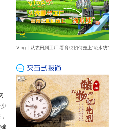
Vlog丨从农田到工厂 看育秧如何走上“流水线”
阔
青少
来，
突破