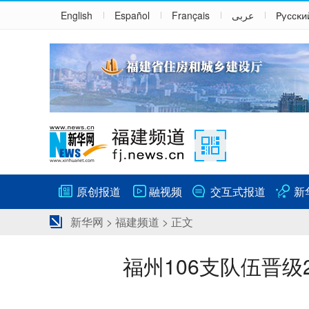
English
Español
Français
عربى
Русски
原创报道
融视频
交互式报道
新
新华网
>
福建频道
> 正文
福州106支队伍晋级