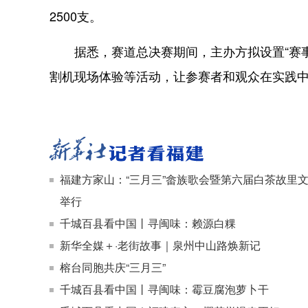
2500支。
据悉，赛道总决赛期间，主办方拟设置“赛事
割机现场体验等活动，让参赛者和观众在实践
福建方家山：“三月三”畲族歌会暨第六届白茶故里
举行
千城百县看中国丨寻闽味：赖源白粿
新华全媒＋·老街故事｜泉州中山路焕新记
榕台同胞共庆“三月三”
千城百县看中国丨寻闽味：霉豆腐泡萝卜干