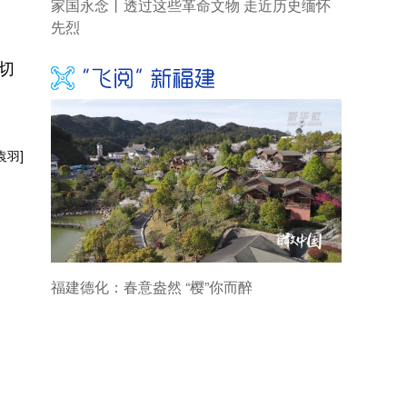
家国永念丨透过这些革命文物 走近历史缅怀
先烈
切
袁羽]
福建德化：春意盎然 “樱”你而醉