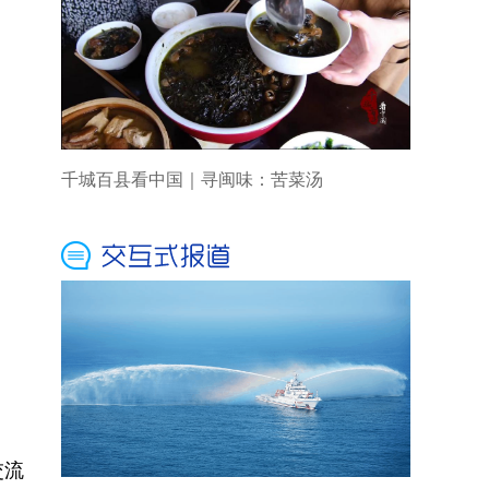
千城百县看中国｜寻闽味：苦菜汤
交流