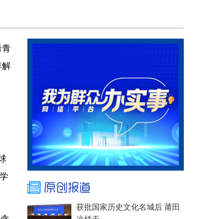
秀青
详解
球
大学
获批国家历史文化名城后 莆田
（含
这样干