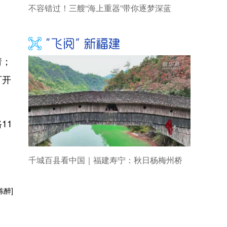
不容错过！三艘“海上重器”带你逐梦深蓝
请；
可开
11
千城百县看中国｜福建寿宁：秋日杨梅州桥
陈醉]