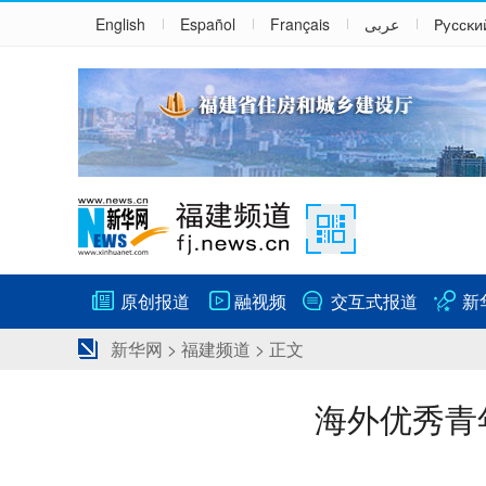
English
Español
Français
عربى
Русски
原创报道
融视频
交互式报道
新
新华网
>
福建频道
> 正文
海外优秀青