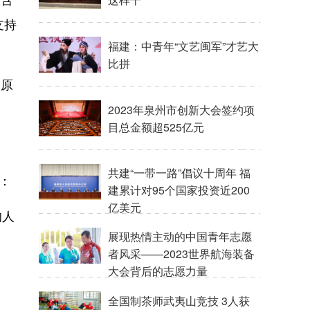
支持
福建：中青年“文艺闽军”才艺大
比拼
，原
2023年泉州市创新大会签约项
目总金额超525亿元
共建“一带一路”倡议十周年 福
：
建累计对95个国家投资近200
亿美元
的人
展现热情主动的中国青年志愿
者风采——2023世界航海装备
大会背后的志愿力量
全国制茶师武夷山竞技 3人获