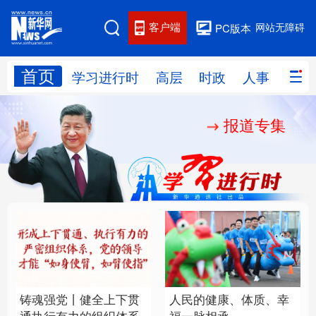
客户端
网站无障碍
PC版本
首页
网站地图
学习进行时
高层
时政
人事
国际
报道专集
学习进行时
高层
时政
人事
国际
财经
网评
港澳
台湾
思客智库
全球连线
教育
科技
科创
量子
体育
文化
书画
健康
军事
铸魂强党丨健全上下贯
人民的健康、体质、幸
访谈
视频
图片
政务