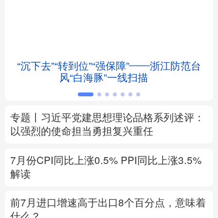
北京
天津
河北
山西
辽宁
吉林
上海
江苏
“沉下去”“转到位”“强保障”——浙江防范台
浙江
安徽
福建
江西
风“白海豚”一线扫描
山东
河南
湖北
湖南
专题丨
习近平党建思想理论品格系列述评：
广东
广西
海南
重庆
以强烈的使命担当勇担复兴重任
四川
贵州
云南
西藏
7月份CPI同比上涨0.5%
PPI同比上涨3.5%
陕西
甘肃
青海
宁夏
解读
新疆
内蒙古
黑龙江
前7月进口增速高于出口8个百分点，意味着
什么？