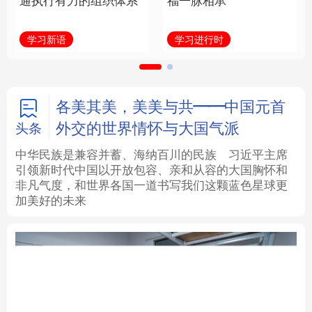
通执行有力的组织体系
福一脉相承
法律
中央文件
金融
汽车
学习新语
学习进行时
食品
人居
信息化
数字经济
学术中国
乡村振兴
银龄
溯源中国
各美其美，美美与共——中国元首
外交的世界情怀与大国气派
头条
城市
旅游
能源
会展
中华民族是兼容并蓄、海纳百川的民族
习近平主席
引领新时代中国以开放包容、亲和从容的大国胸怀和
彩票
娱乐
时尚
悦读
非凡气度，和世界各国一道书写我们这颗蓝色星球更
加美好的未来
公益
一带一路
亚太网
上市公司
文化产业
地方频道