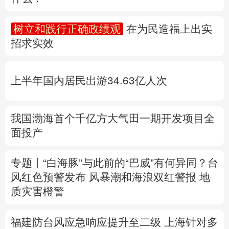
多语种频道
树立和践行正确政绩观
在为民造福上出实
招求实效
English
Español
Français
عربى
Русский язык
日本語
한국어
上半年国内居民出游34.63亿人次
Deutsch
Português
我国渤海首个千亿方大气田一期开发项目全
面投产
专题丨
“白海豚”与此前的“巴威”有何异同？
台
风红色预警发布
风暴潮和海浪双红警报
地
质灾害橙警
福建防台风应急响应提升至二级
上海针对多