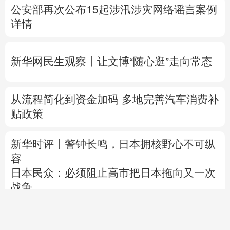
新华网民生观察丨
让文博“随心逛”走向常态
从流程简化到资金加码 多地完善汽车消费补
贴政策
新华时评丨警钟长鸣，日本拥核野心不可纵
容
日本民众：必须阻止高市把日本拖向又一次
战争
以媒：内塔尼亚胡曾同意从加沙局地撤军 现
已反悔
专题丨
“绕不开”的霍尔木兹海峡
伊朗议会国
家安全委员会批准海峡安全纲要