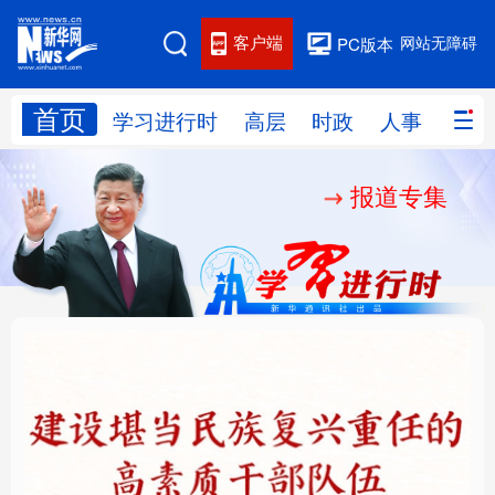
客户端
网站无障碍
PC版本
首页
网站地图
学习进行时
高层
时政
人事
国际
报道专集
学习进行时
高层
时政
人事
国际
财经
网评
港澳
台湾
思客智库
全球连线
教育
科技
科创
量子
体育
文化
书画
健康
军事
铸魂强党丨建设堪当民
人民的健康、体质、幸
访谈
视频
图片
政务