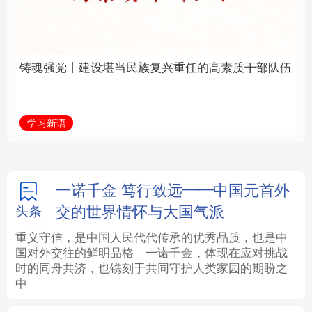
族复兴重任的高素质干
福一脉相承
部队伍
法律
中央文件
金融
汽车
学习新语
学习进行时
食品
人居
信息化
数字经济
学术中国
乡村振兴
银龄
溯源中国
一诺千金 笃行致远——中国元首外
交的世界情怀与大国气派
头条
城市
旅游
能源
会展
重义守信，是中国人民代代传承的优秀品质，也是中
国对外交往的鲜明品格
一诺千金，体现在应对挑战
彩票
娱乐
时尚
悦读
时的同舟共济，也镌刻于共同守护人类家园的期盼之
中
公益
一带一路
亚太网
上市公司
文化产业
地方频道