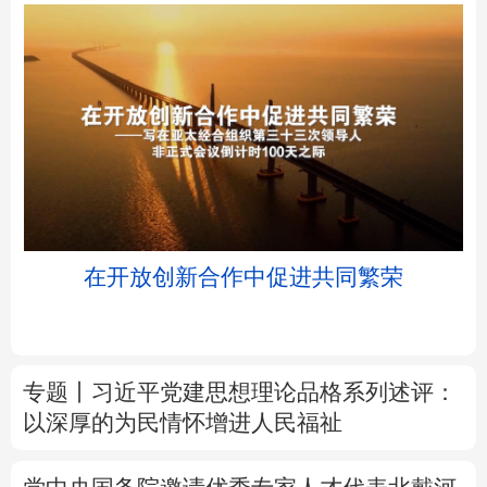
北京
天津
河北
山西
辽宁
吉林
上海
江苏
浸
在开放创新合作中促进共同繁荣
浙江
安徽
福建
江西
山东
河南
湖北
湖南
专题丨
习近平党建思想理论品格系列述评：
广东
广西
海南
重庆
以深厚的为民情怀增进人民福祉
四川
贵州
云南
西藏
党中央国务院邀请优秀专家人才代表北戴河
陕西
甘肃
青海
宁夏
休假侧记
新疆
内蒙古
黑龙江
树立和践行正确政绩观
知畏与有为