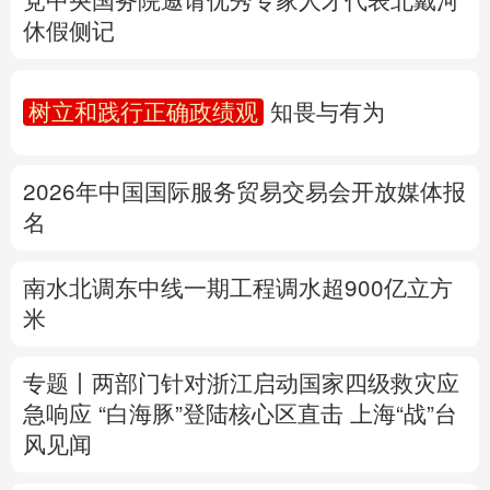
多语种频道
2026年中国国际服务贸易交易会开放媒体报
名
English
Español
Français
عربى
Русский язык
日本語
한국어
南水北调东中线一期工程调水超900亿立方
米
Deutsch
Português
专题丨
两部门针对浙江启动国家四级救灾应
急响应
“白海豚”登陆核心区直击
上海“战”台
风见闻
公安部再次公布15起涉汛涉灾网络谣言案例
详情