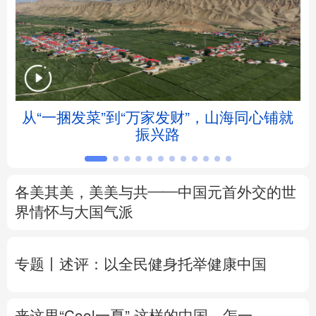
北京
天津
河北
山西
辽宁
吉林
上海
江苏
浙江
安徽
福建
江西
从“一捆发菜”到“万家发财”，山海同心铺就
会
振兴路
山东
河南
湖北
湖南
广东
广西
海南
重庆
各美其美，美美与共——中国元首外交的世
四川
贵州
云南
西藏
界情怀与大国气派
陕西
甘肃
青海
宁夏
专题丨
述评：以全民健身托举健康中国
新疆
内蒙古
黑龙江
来这里“Cool一夏”
这样的中国，怎一