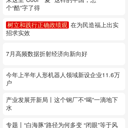
个“酷”字了得
多语种频道
树立和践行正确政绩观
在为民造福上出实
English
Español
Français
عربى
招求实效
Русский язык
日本語
한국어
7月高频数据折射经济向新向好
Deutsch
Português
今年上半年人形机器人领域新设企业11.6万
户
产业发展开新局丨
这个钢厂不“喝”一滴地下
水
专题丨
“白海豚”路径为何多变
“闭眼”等于风