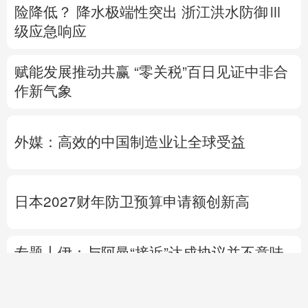
险降低？
降水极端性突出
浙江洪水防御Ⅲ
级应急响应
赋能发展推动共赢 “零关税”百日见证中非合
作新气象
外媒：高效的中国制造业让全球受益
日本2027财年防卫预算申请额创新高
专题丨
伊：与阿曼“接近”达成协议并不意味
重开海峡
战事打不下去了？
美军高层正寻
求“退出路径”