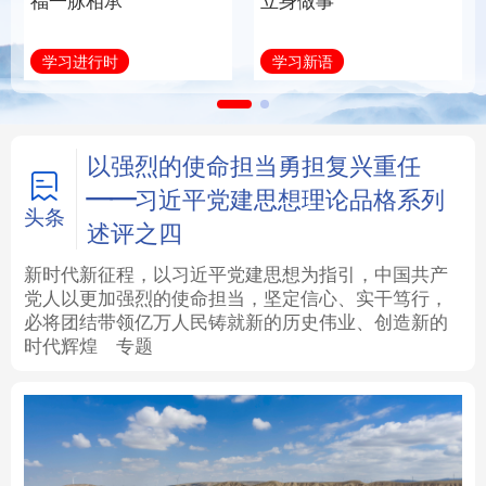
福一脉相承
立身做事
法律
中央文件
金融
汽车
学习进行时
学习新语
食品
人居
信息化
数字经济
学术中国
乡村振兴
银龄
溯源中国
以强烈的使命担当勇担复兴重任
——习近平党建思想理论品格系列
城市
旅游
能源
会展
头条
述评之四
彩票
娱乐
时尚
悦读
新时代新征程，以习近平党建思想为指引，中国共产
党人以更加强烈的使命担当，坚定信心、实干笃行，
必将团结带领亿万人民铸就新的历史伟业、创造新的
公益
一带一路
亚太网
上市公司
时代辉煌
专题
文化产业
地方频道