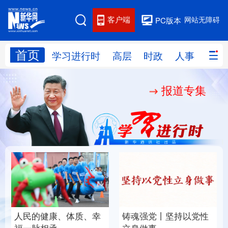
客户端
网站无障碍
PC版本
首页
网站地图
学习进行时
高层
时政
人事
国际
报道专集
学习进行时
高层
时政
人事
国际
财经
网评
港澳
台湾
思客智库
全球连线
教育
科技
科创
量子
体育
文化
书画
健康
军事
人民的健康、体质、幸
铸魂强党丨坚持以党性
访谈
视频
图片
政务