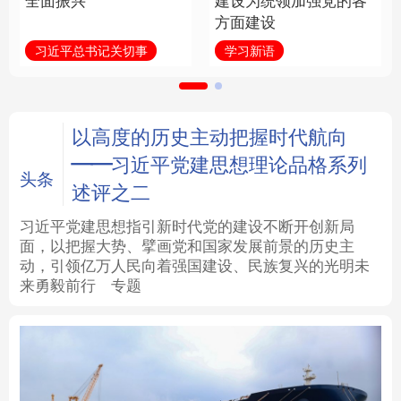
全面振兴
建设为统领加强党的各
方面建设
法律
中央文件
金融
汽车
习近平总书记关切事
学习新语
食品
人居
信息化
数字经济
学术中国
乡村振兴
银龄
溯源中国
以高度的历史主动把握时代航向
——习近平党建思想理论品格系列
城市
旅游
能源
会展
头条
述评之二
彩票
娱乐
时尚
悦读
习近平党建思想指引新时代党的建设不断开创新局
面，以把握大势、擘画党和国家发展前景的历史主
动，引领亿万人民向着强国建设、民族复兴的光明未
公益
一带一路
亚太网
上市公司
来勇毅前行
专题
文化产业
地方频道