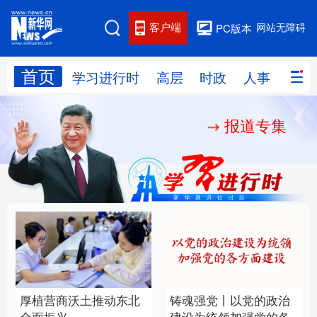
客户端
网站无障碍
PC版本
首页
网站地图
学习进行时
高层
时政
人事
国际
报道专集
学习进行时
高层
时政
人事
国际
财经
网评
港澳
台湾
思客智库
全球连线
教育
科技
科创
量子
体育
文化
书画
健康
军事
厚植营商沃土推动东北
铸魂强党丨以党的政治
访谈
视频
图片
政务