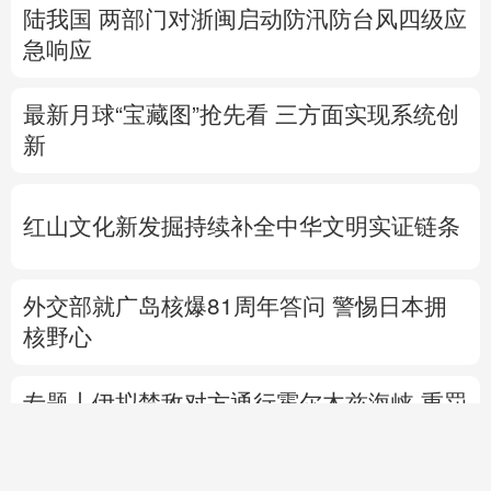
陆我国
两部门对浙闽启动防汛防台风四级应
急响应
最新月球“宝藏图”抢先看
三方面实现系统创
新
红山文化新发掘持续补全中华文明实证链条
外交部就广岛核爆81周年答问
警惕日本拥
核野心
专题丨
伊拟禁敌对方通行霍尔木兹海峡 重罚
违规者
伊媒：格什姆岛附近爆炸声系打
击“敌对目标”所致