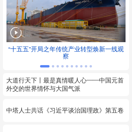
北京
天津
河北
山西
辽宁
吉林
上海
江苏
浙江
安徽
福建
江西
“十五五”开局之年传统产业转型焕新一线观
察
山东
河南
湖北
湖南
广东
广西
海南
重庆
大道行天下丨最是真情暖人心——中国元首
四川
贵州
云南
西藏
外交的
世界
情怀与大国气派
陕西
甘肃
青海
宁夏
中塔人士共话《习近平谈治国理政》第五卷
新疆
内蒙古
黑龙江