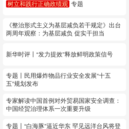
树立和践行正确政绩观
专题
多语种频道
《整治形式主义为基层减负若干规定》出台
English
Español
Français
عربى
两周年
观察
：为基层减负 促实干担当
Русский язык
日本語
한국어
新华时评丨“发力提效”释放鲜明政策信号
Deutsch
Português
专题丨
民用爆炸物品行业安全发展“十五
五”规划发布
专家解读中国首例对外贸易国家安全调查：
中国经贸治理体系一次重要升级
专题丨
“白海豚”逼近华东 罕见远洋台风将登