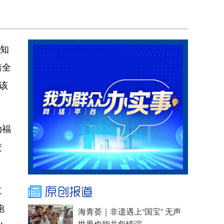
《知
着全
该
动福
交
立
跑