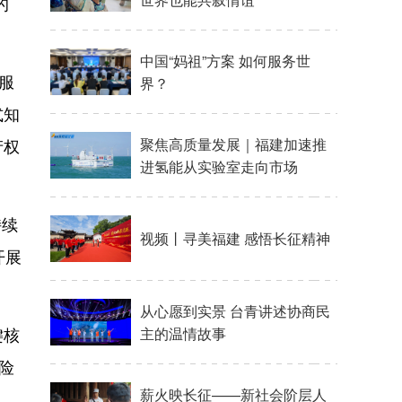
的
服
式知
产权
持续
开展
键核
险