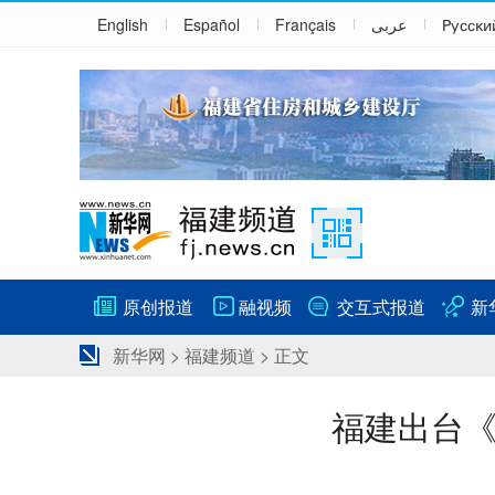
English
Español
Français
عربى
Русски
原创报道
融视频
交互式报道
新
新华网
>
福建频道
> 正文
福建出台