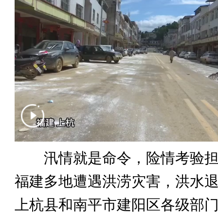
汛情就是命令，险情考验担
福建多地遭遇洪涝灾害，洪水
上杭县和南平市建阳区各级部