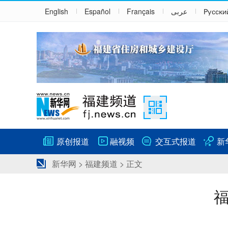
English
Español
Français
عربى
Русски
原创报道
融视频
交互式报道
新
新华网
>
福建频道
> 正文