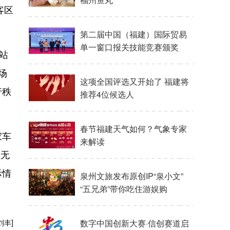
客区
。
第二届中国（福建）国际贸易
单一窗口报关技能竞赛颁奖
站
场
这项全国评选又开始了 福建将
行秩
推荐4位候选人
春节福建天气如何？气象专家
家车
来解读
程无
际情
泉州文旅发布原创IP“泉小文”
“五兄弟”带你吃住游娱购
刘丰]
数字中国创新大赛·信创赛道启