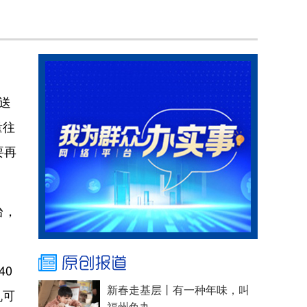
送
量往
要再
台，
40
新春走基层丨有一种年味，叫
机可
福州鱼丸