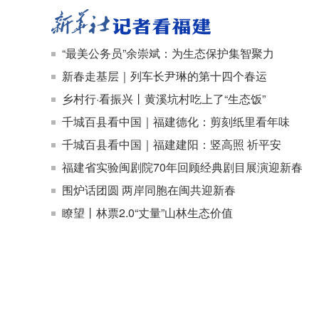
“最美公务员”余崇斌：为生态保护集智聚力
新春走基层｜列车长尹琳的第十四个春运
乡村行·看振兴丨黄溪坑村吃上了“生态饭”
千城百县看中国｜福建德化：剪刻纸里看年味
千城百县看中国｜福建建阳：竖高照 祈平安
福建省实验闽剧院70年回顾经典剧目展演迎新春
围炉话团圆 两岸同胞在闽共迎新春
瞭望丨林票2.0“丈量”山林生态价值