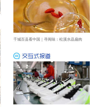
千城百县看中国｜寻闽味：松溪水晶扁肉