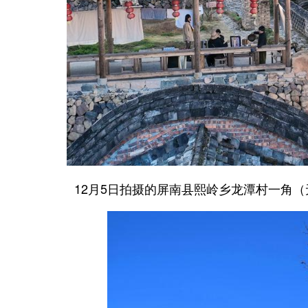
12月5日拍摄的屏南县熙岭乡龙潭村一角（无