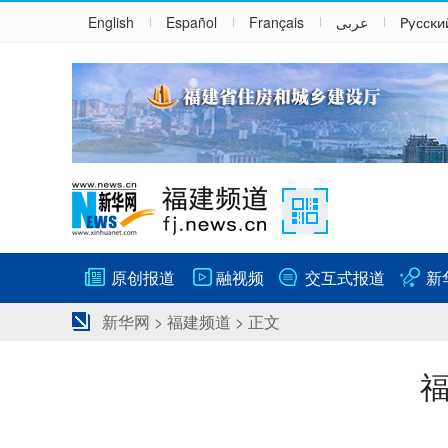
English
Español
Français
عربى
Русски
原创报道
融视频
交互式报道
新
新华网
>
福建频道
> 正文