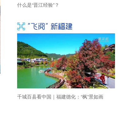
什么是“晋江经验”？
千城百县看中国｜福建德化：“枫”景如画