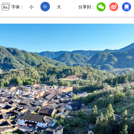
字体：
小
中
大
分享到：