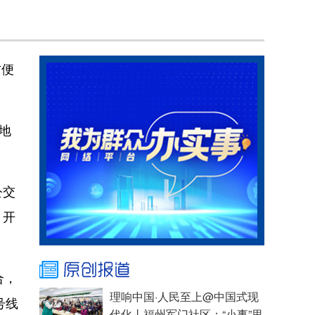
方便
地
公交
，开
合，
理响中国·人民至上@中国式现
号线
代化丨福州军门社区：“小事”里