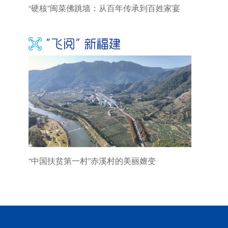
“硬核”闽菜佛跳墙：从百年传承到百姓家宴
“中国扶贫第一村”赤溪村的美丽嬗变