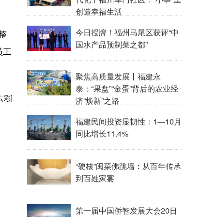
创造幸福生活
今日授牌！福州马尾区获评“中
整
国水产品预制菜之都”
员工
聚焦高质量发展丨福建永
泰：“果盘”“金蛋”背后的农业经
云彩]
济“焕新”之路
福建民间投资显韧性：1—10月
同比增长11.4%
“硬核”闽菜佛跳墙：从百年传承
到百姓家宴
第一届中国侨智发展大会20日