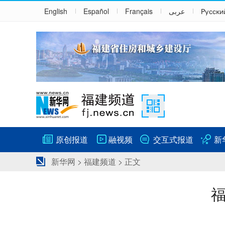
English
Español
Français
عربى
Русски
原创报道
融视频
交互式报道
新
新华网
>
福建频道
> 正文