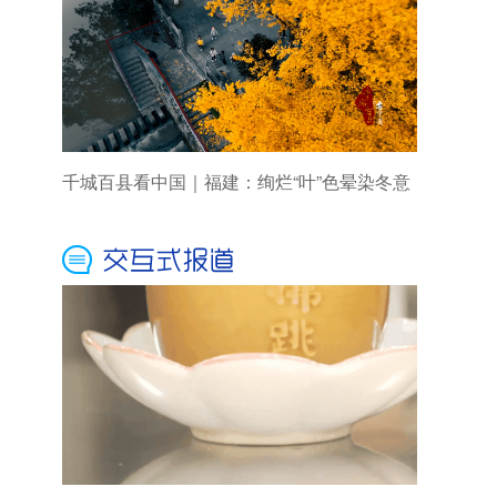
千城百县看中国｜福建：绚烂“叶”色晕染冬意