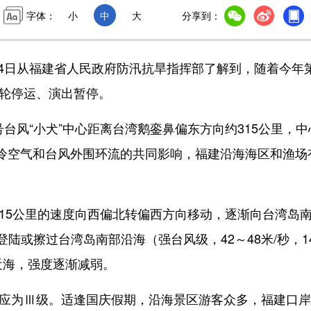
字体：
小
中
大
分享到：
4日从福建省人民政府防汛抗旱指挥部了解到，随着今年
游轮停运、演出暂停。
台风“小犬”中心距离台湾鹅銮鼻偏东方向约315公里，中
受冷空气和台风外围环流的共同影响，福建沿海海区和渔场
15公里的速度向西偏北转偏西方向移动，逐渐向台湾岛
陆或擦过台湾岛南部沿海（强台风级，42～48米/秒，1
近海，强度逐渐减弱。
响应为Ⅲ级。适逢国庆假期，沿海景区游客众多，福建口