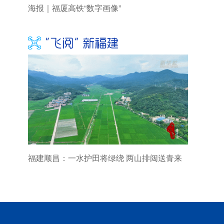
海报｜福厦高铁“数字画像”
福建顺昌：一水护田将绿绕 两山排闼送青来