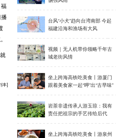
。福
日播
台风“小犬”趋向台湾南部 今起
渡
福建沿海和渔场有大风
航。
视频｜无人机带你领略千年古
部就
城老街风情
坐上跨海高铁吃美食丨游厦门
刘丰]
跟着美食家一起“呷”出“古早味”
岩茶非遗传承人游玉琼：我有
责任把祖宗的手艺传给后代
坐上跨海高铁吃美食丨游泉州