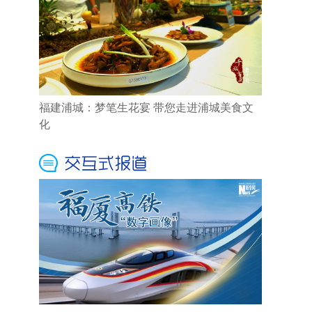
福建浦城：梦笔生花宴 带您走进浦城美食文
化