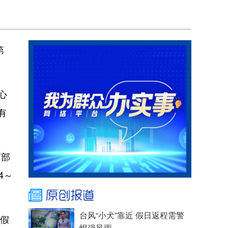
第
心
有
南部
4～
台风“小犬”靠近 假日返程需警
岸假
惕强风雨