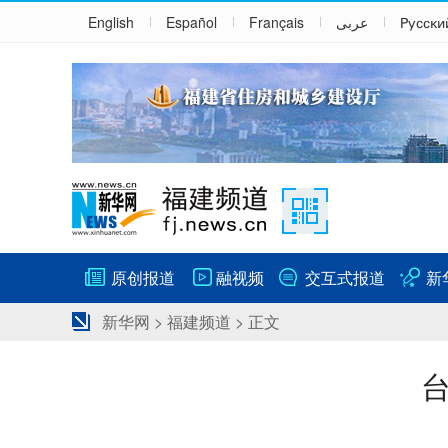
English
Español
Français
عربى
Русски
原创报道
融视频
交互式报道
新
新华网
>
福建频道
> 正文
台