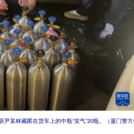
查获尹某林藏匿在货车上的中瓶“笑气”20瓶。（厦门警方