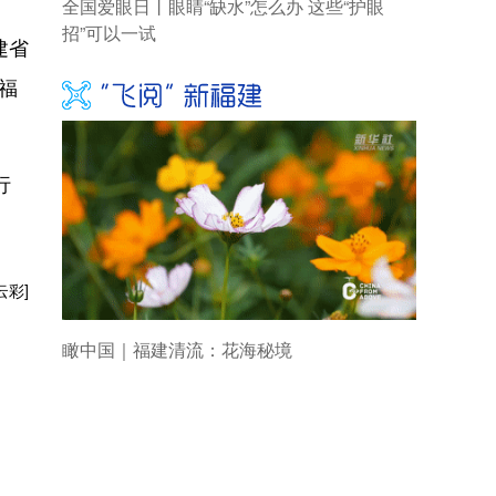
全国爱眼日丨眼睛“缺水”怎么办 这些“护眼
招”可以一试
建省
福
行
云彩]
瞰中国｜福建清流：花海秘境