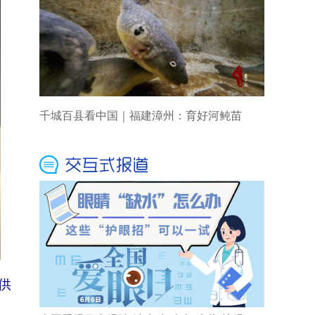
千城百县看中国｜福建漳州：育好河鲀苗
供