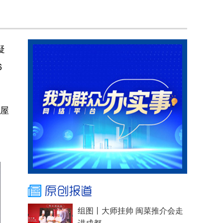
疑
6
其屋
组图丨大师挂帅 闽菜推介会走
进成都