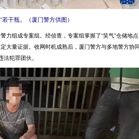
气”若干瓶。（厦门警方供图）
力组成专案组。经侦查，专案组掌握了“笑气”仓储地点
固定大量证据。收网时机成熟后，厦门警方与多地警方协
违法犯罪团伙。