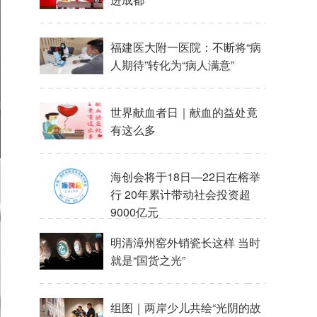
福建医大附一医院：不断将“病
人期待”转化为“病人满意”
世界献血者日｜献血的益处竟
有这么多
海创会将于18日—22日在榕举
行 20年累计带动社会投资超
9000亿元
明清漳州窑外销瓷长这样 当时
就是“国货之光”
组图｜两岸少儿共绘“光阴的故