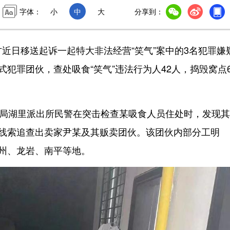
字体：
小
中
大
分享到：
日移送起诉一起特大非法经营“笑气”案中的3名犯罪嫌
式犯罪团伙，查处吸食“笑气”违法行为人42人，捣毁窝点
安局湖里派出所民警在突击检查某吸食人员住处时，发现
循线索追查出卖家尹某及其贩卖团伙。该团伙内部分工明
泉州、龙岩、南平等地。