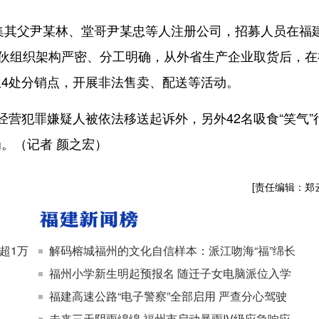
集其父尹某林、堂哥尹某忠等人注册公司，招募人员在福
团伙组织架构严密、分工明确，从外省生产企业取货后，在
4处分销点，开展非法售卖、配送等活动。
犯罪嫌疑人被依法移送起诉外，另外42名吸食“笑气”
。（记者 颜之宏）
[责任编辑：郑
超1万
解码榕城福州的文化自信样本：派江吻海“福”绵长
福州小学新生明起预报名 随迁子女电脑派位入学
福建高速公路“电子警察”全部启用 严查分心驾驶
未来三天阴雨绵绵 福州市启动暴雨IV级应急响应