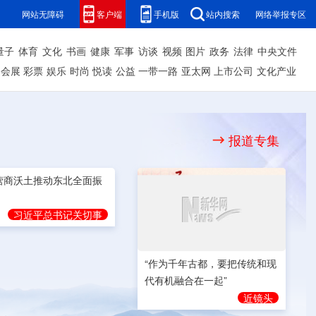
网站无障碍
客户端
手机版
站内搜索
网络举报专区
量子
体育
文化
书画
健康
军事
访谈
视频
图片
政务
法律
中央文件
会展
彩票
娱乐
时尚
悦读
公益
一带一路
亚太网
上市公司
文化产业
报道专集
营商沃土推动东北全面振
“作为千年古都，要把传统和现
代有机融合在一起”
习近平总书记关切事
近镜头