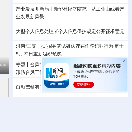
产业发展开新局丨
新华社经济随笔：从工业曲线看产
业发展新风景
大型个人信息处理者个人信息保护规定公开征求意见
河南“三支一扶”招募笔试确认存在作弊犯罪行为
定于
8月22日重新组织笔试
专题丨
台风“白海豚”预计在浙闽沿海登陆
浙闽启动防
汛防台风三级应急响应
6省市启动洪水防御Ⅳ级响应
自动驾驶有了安全准入基线 从这些方面读懂新国标
东航：国内客票提前14天免费退改
外交部发言人就日本主流民意鲜明反核立场答记者问