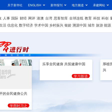
关于新华社
ENGLISH
新华报刊
地方频道
承建网站
政
人事
国际
财经
网评
港澳
台湾
思客智库
全球连线
教育
科技
科创
生活
信息化
数字经济
学术中国
乡村振兴
银龄
溯源中国
城市
旅游
能源
平的全民健身公共
乐享全民健身 共筑健康中国
厚植
兴
学而时习之
学习新语