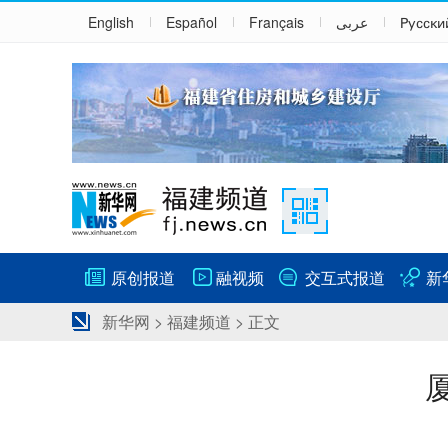
English
Español
Français
عربى
Русски
原创报道
融视频
交互式报道
新
新华网
>
福建频道
> 正文