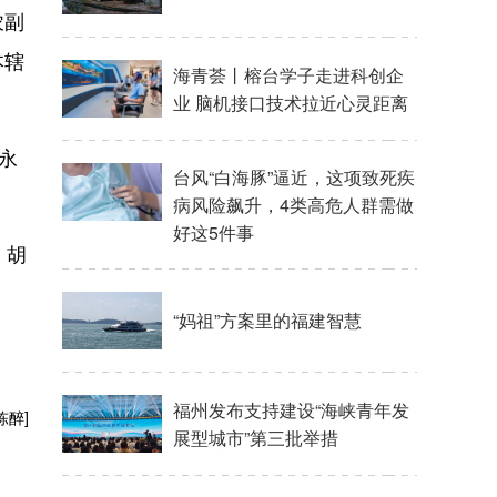
农副
本辖
永
、胡
陈醉]