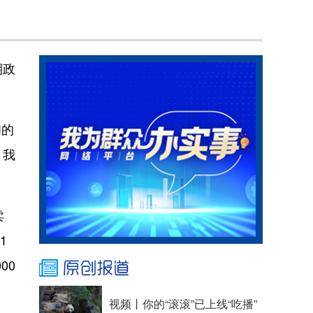
期政
和的
，我
卖
1
00