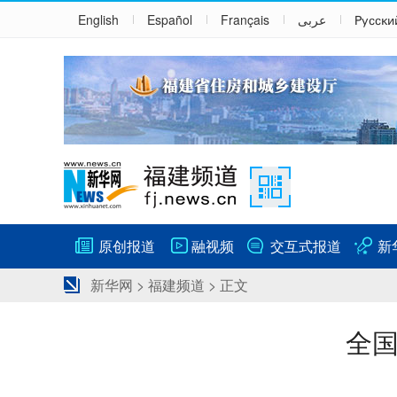
English
Español
Français
عربى
Русски
原创报道
融视频
交互式报道
新
新华网
>
福建频道
> 正文
全