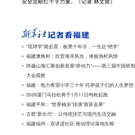
安全贡献红十字力量。（记者 林文婧）
“琉球学”谢必震：板凳十年冷，一生赴“绝学”
福建澳角村：欣赏海岸风光，体验渔村风情
跨越山海汇聚创新发展“侨动力”——第三届中国侨
大会观察
福建：电力希望小学三十年 托举孩子们的人生梦想
2026厦门马拉松将于1月11日鸣枪起跑
福建平和：“世界柚乡”挂满“致富金果”
古窑“新生代”：让传统技艺与现代生活交融
福建福州：宣讲进社区 推动理论落地生根