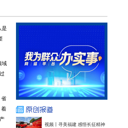
队是
签
。
领域
过
。省
，着
产