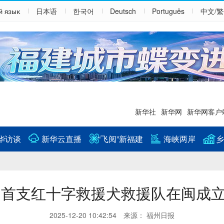
й язык
日本语
한국어
Deutsch
Português
中文/
新华社
新华网
新华网客户
华访谈
新华云直播
“飞阅”新福建
海峡两岸
乡
国首支红十字救援犬救援队在闽成
2025-12-20 10:42:54 来源： 福州日报