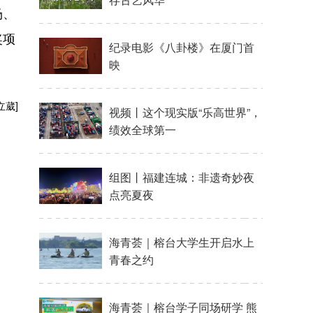
场、
奖项
立葳]