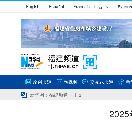
English
Español
Français
عربى
Русски
原创报道
融视频
交互式报道
新
新华网
>
福建频道
> 正文
20