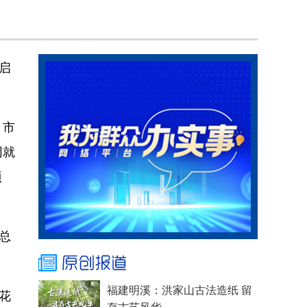
启
、市
同就
项
总
花