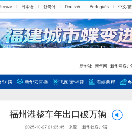
й язык
日本语
한국어
Deutsch
Português
中文/
新华社
新华网
新华网客户
华访谈
新华云直播
“飞阅”新福建
海峡两岸
乡
福州港整车年出口破万辆
2025-10-27 21:25:45 来源： 新华社客户端