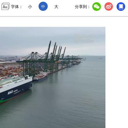
字体：
小
中
大
分享到：