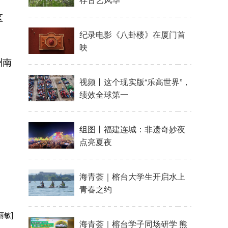
区
洲南
丽敏]