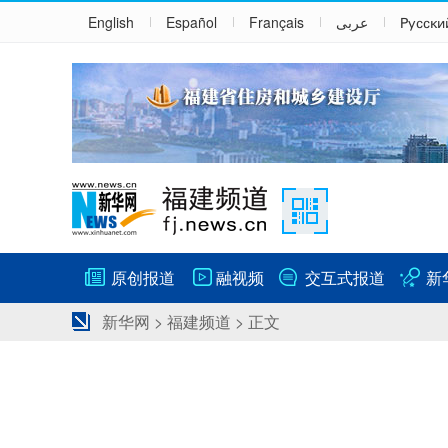
English
Español
Français
عربى
Русски
原创报道
融视频
交互式报道
新
新华网
>
福建频道
> 正文