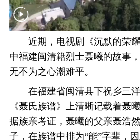
近期，电视剧《沉默的荣耀
中福建闽清籍烈士聂曦的故事
无不为之心潮难平。
在福建省闽清县下祝乡三洋
《聂氏族谱》上清晰记载着聂
据族亲考证，聂曦的父亲聂浩
子，在族谱中排为“能”字辈，因