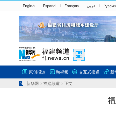
English
Español
Français
عربى
Русски
原创报道
融视频
交互式报道
新
新华网
>
福建频道
> 正文
福