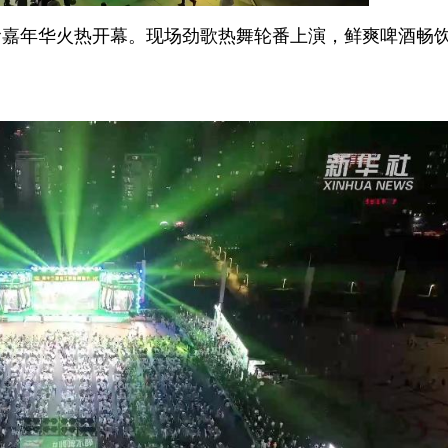
年华火热开幕。现场劲歌热舞轮番上演，鲜爽啤酒畅