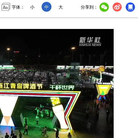
字体：
小
中
大
分享到：