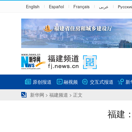
English
Español
Français
عربى
Русски
原创报道
融视频
交互式报道
新
新华网
>
福建频道
> 正文
福建