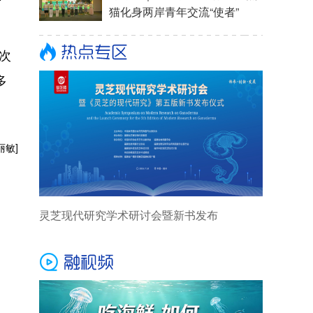
次
多
丽敏]