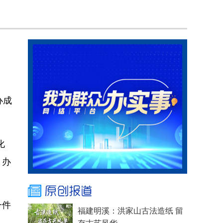
办成
化
、办
一件