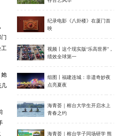
，
部门
会工
。她
花几
前
手
域