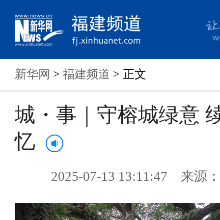
新华网
>
福建频道
> 正文
城・事｜守榕城绿意 
忆
2025-07-13 13:11:47 来