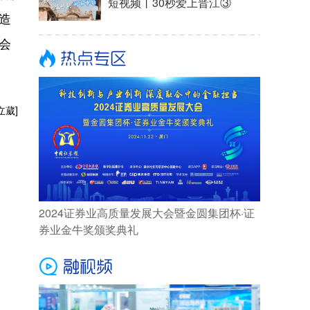
短视频丨30秒爱上晋江③
造
会
立葳]
2024证券业高质量发展大会暨金圆集团杯·证
券业金牛奖颁奖典礼