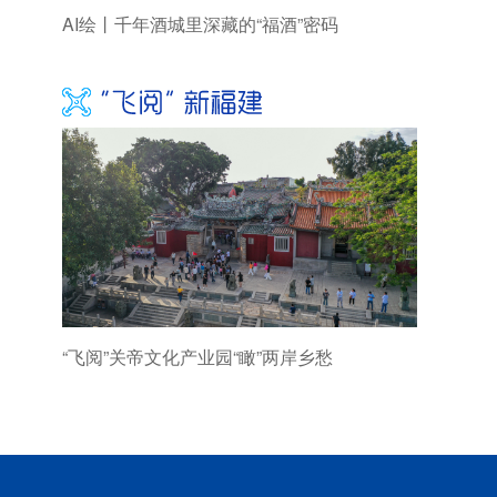
AI绘丨千年酒城里深藏的“福酒”密码
“飞阅”关帝文化产业园“瞰”两岸乡愁