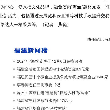
为中心，嵌入福文化品牌，融合省内“海丝”题材元素，打
产业新活力，包括通过云展览和云直播等科技手段提升交易
网络达人来榕采风等。（记者 燕晓）
[责任编辑：程
2024年“海丝节”将于12月6日在榕启动
福建全省追回并返还电诈被骗资金8.9亿元
福建民营中小微企业提质争效专项贷惠及企业9500家
李春同志任三明市委书记
漳州：菌菇住进“智慧房” 撑起乡村“致富伞”
福建省累计发放节水贷6.47亿元
福建省已培育38个“科技村落”