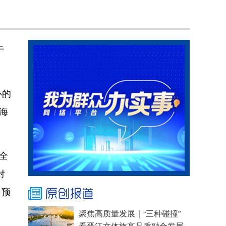
于
办的
海
全
对
，预
聚焦高质量发展｜“三种碰撞”
看晋江文体旅高品质融合发展