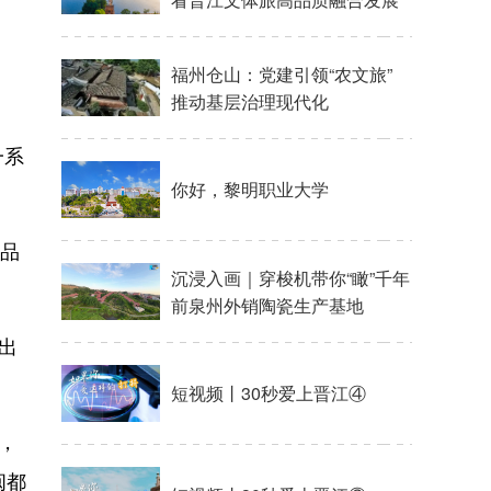
福州仓山：党建引领“农文旅”
推动基层治理现代化
一系
你好，黎明职业大学
产品
沉浸入画｜穿梭机带你“瞰”千年
前泉州外销陶瓷生产基地
出
短视频丨30秒爱上晋江④
，
闽都