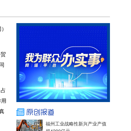
同）
外贸
同
，占
作用
真
福州工业战略性新兴产业产值
超4200亿元