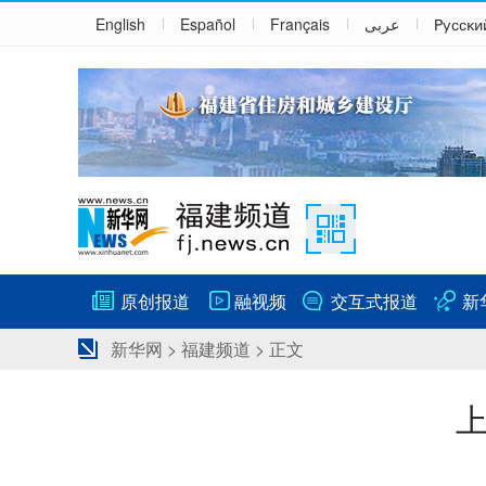
English
Español
Français
عربى
Русски
原创报道
融视频
交互式报道
新
新华网
>
福建频道
> 正文