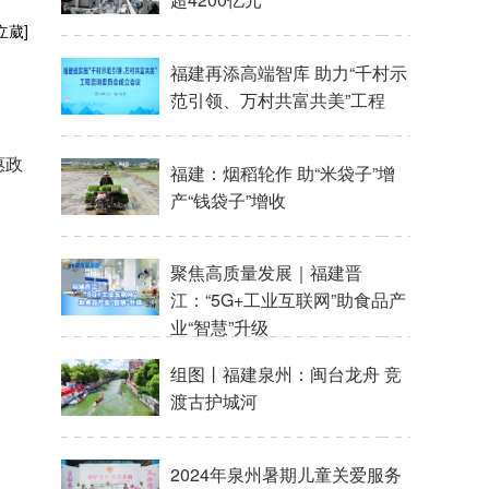
立葳]
福建再添高端智库 助力“千村示
范引领、万村共富共美”工程
惠政
福建：烟稻轮作 助“米袋子”增
产“钱袋子”增收
聚焦高质量发展｜福建晋
江：“5G+工业互联网”助食品产
业“智慧”升级
组图丨福建泉州：闽台龙舟 竞
渡古护城河
2024年泉州暑期儿童关爱服务