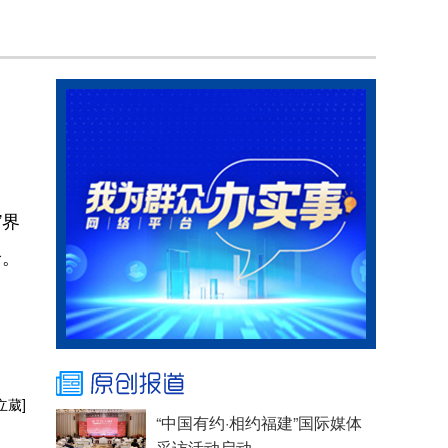
”界
价。
立葳]
“中国有约·相约福建”国际媒体
采访活动启动