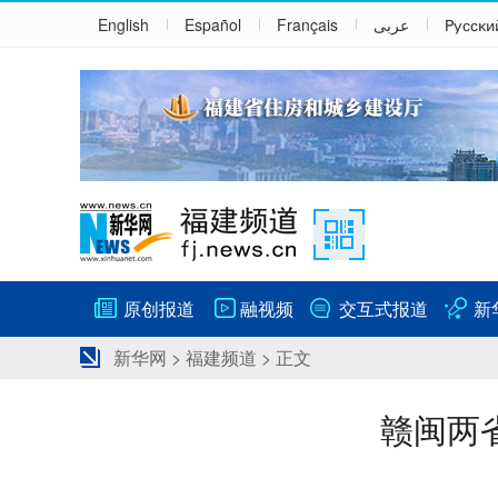
English
Español
Français
عربى
Русски
原创报道
融视频
交互式报道
新
新华网
>
福建频道
> 正文
赣闽两