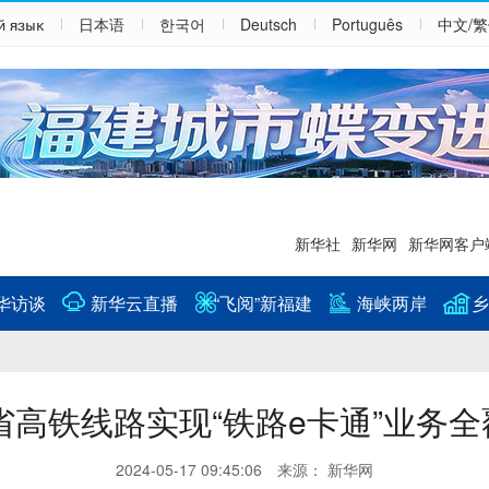
й язык
日本语
한국어
Deutsch
Português
中文/
新华社
新华网
新华网客户
华访谈
新华云直播
“飞阅”新福建
海峡两岸
乡
省高铁线路实现“铁路e卡通”业务全
2024-05-17 09:45:06 来源： 新华网