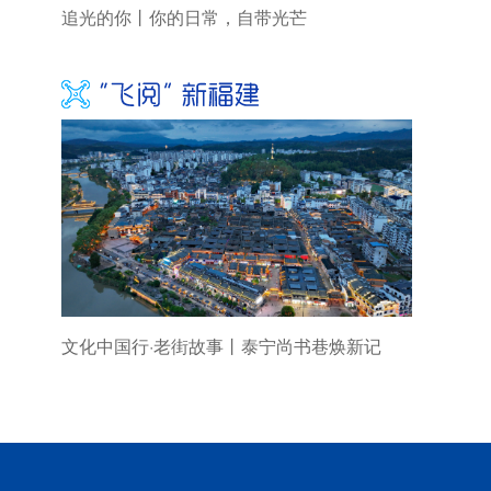
追光的你丨你的日常，自带光芒
文化中国行·老街故事丨泰宁尚书巷焕新记