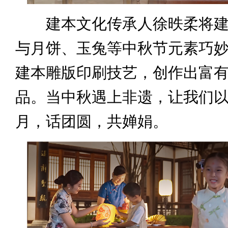
建本文化传承人徐昳柔将建
与月饼、玉兔等中秋节元素巧
建本雕版印刷技艺，创作出富
品。当中秋遇上非遗，让我们
月，话团圆，共婵娟。