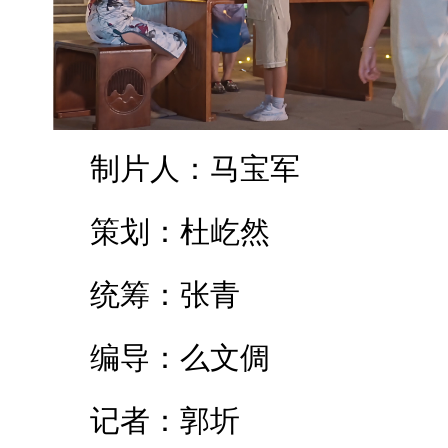
制片人：马宝军
策划：杜屹然
统筹：张青
编导：么文倜
记者：郭圻