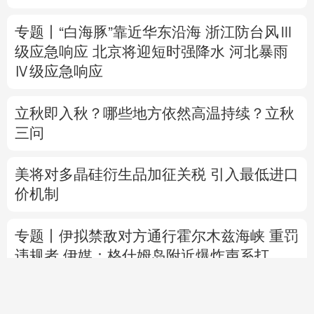
专题丨
“白海豚”靠近华东沿海
浙江防台风Ⅲ
级应急响应
北京将迎短时强降水
河北暴雨
Ⅳ级应急响应
立秋即入秋？哪些地方依然高温持续？立秋
三问
美将对多晶硅衍生品加征关税 引入最低进口
价机制
专题丨
伊拟禁敌对方通行霍尔木兹海峡 重罚
违规者
伊媒：格什姆岛附近爆炸声系打
击“敌对目标”所致