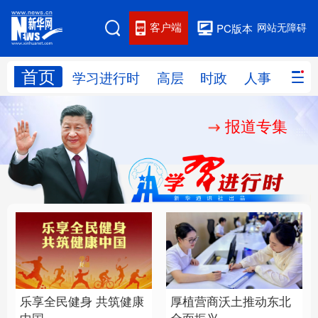
客户端
网站无障碍
PC版本
首页
网站地图
学习进行时
高层
时政
人事
国际
报道专集
学习进行时
高层
时政
人事
国际
财经
网评
港澳
台湾
思客智库
全球连线
教育
科技
科创
量子
体育
文化
书画
健康
军事
乐享全民健身 共筑健康
厚植营商沃土推动东北
访谈
视频
图片
政务