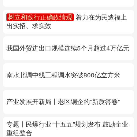
多语种频道
树立和践行正确政绩观
着力在为民造福上
出实招、求实效
English
Español
Français
عربى
Русский язык
日本語
한국어
我国外贸进出口规模连续5个月超过4万亿元
Deutsch
Português
南水北调中线工程调水突破800亿立方米
产业发展开新局丨
老区铜企的“新质答卷”
专题丨
民爆行业“十五五”规划发布 鼓励企业
重组整合