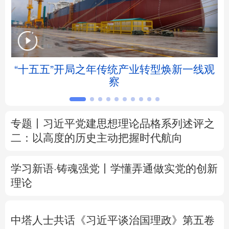
北京
天津
河北
山西
辽宁
吉林
上海
江苏
帧
“十五五”开局之年传统产业转型焕新一线观
浙江
安徽
福建
江西
察
山东
河南
湖北
湖南
专题丨
习近平党建思想理论品格系列述评之
广东
广西
海南
重庆
二：以高度的历史主动把握时代航向
四川
贵州
云南
西藏
学习新语·铸魂强党丨学懂弄通做实党的创新
陕西
甘肃
青海
宁夏
理论
新疆
内蒙古
黑龙江
中塔人士共话《习近平谈治国理政》第五卷