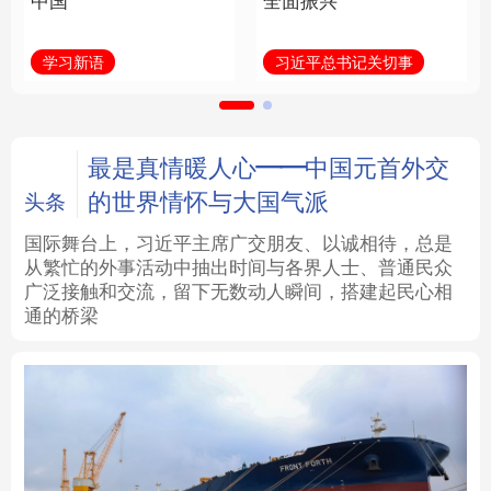
中国
全面振兴
法律
中央文件
金融
汽车
学习新语
习近平总书记关切事
食品
人居
信息化
数字经济
学术中国
乡村振兴
银龄
溯源中国
最是真情暖人心——中国元首外交
的世界情怀与大国气派
头条
城市
旅游
能源
会展
国际舞台上，习近平主席广交朋友、以诚相待，总是
从繁忙的外事活动中抽出时间与各界人士、普通民众
彩票
娱乐
时尚
悦读
广泛接触和交流，留下无数动人瞬间，搭建起民心相
通的桥梁
公益
一带一路
亚太网
上市公司
文化产业
地方频道