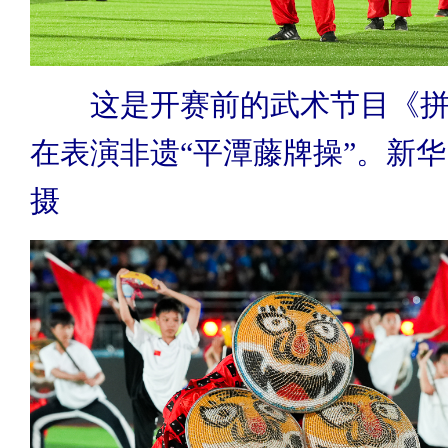
这是开赛前的武术节目《拼
在表演非遗“平潭藤牌操”。新华
摄