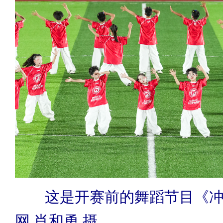
这是开赛前的舞蹈节目《冲
网 肖和勇 摄