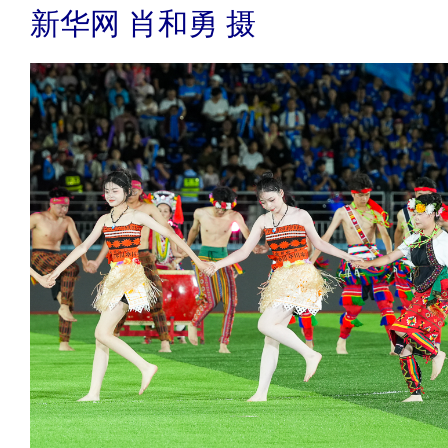
新华网 肖和勇 摄