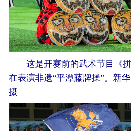
这是开赛前的武术节目《拼
在表演非遗“平潭藤牌操”。新华
摄