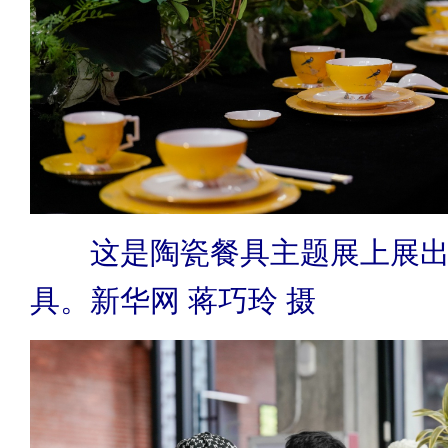
这是陶瓷餐具主题展上展
具。新华网 蒋巧玲 摄