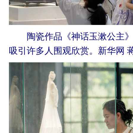
陶瓷作品《神话玉漱公主
吸引许多人围观欣赏。新华网 蒋