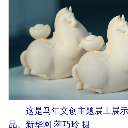
这是马年文创主题展上展
品。新华网 蒋巧玲 摄