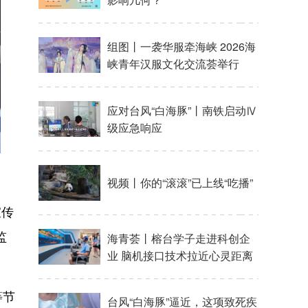
宣传
监
等节