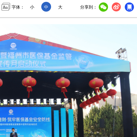
字体：
小
中
大
分享到：