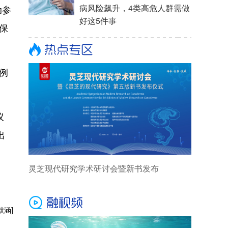
动参
保
例
议
出
默涵]