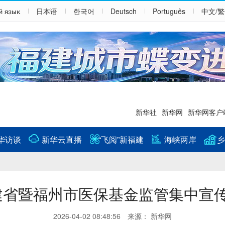
й язык
日本语
한국어
Deutsch
Português
中文/
新华社
新华网
新华网客户
华访谈
新华云直播
“飞阅”新福建
海峡两岸
乡
福建省暨福州市医保基金监管集中宣
2026-04-02 08:48:56 来源： 新华网