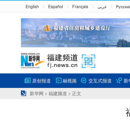
English
Español
Français
عربى
Русски
原创报道
融视频
交互式报道
新
新华网
>
福建频道
> 正文