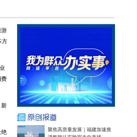
旅游
多方
业
消费
、新
杜绝